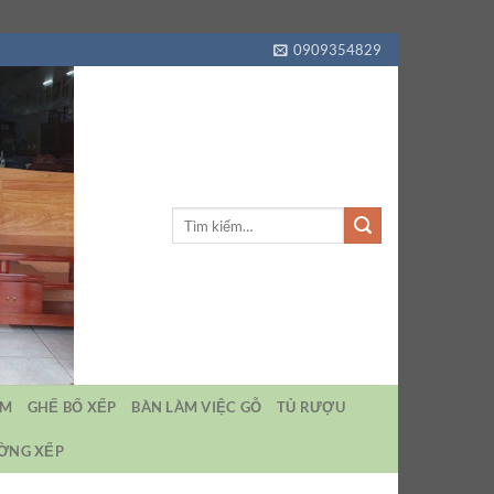
0909354829
Tìm
kiếm:
EM
GHẾ BỐ XẾP
BÀN LÀM VIỆC GỖ
TỦ RƯỢU
ƯỜNG XẾP