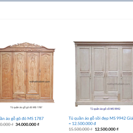
Tủ quần áo gỗ sồi đẹp MS 9942 Gi
ần áo gỗ gõ đỏ MS 1787
= 12.500.000 đ
Giá
Giá
00.000
₫
34.000.000
₫
gốc
hiện
Giá
Giá
15.500.000
₫
12.500.000
₫
là:
tại
gốc
hiện