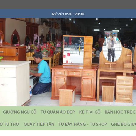
Mở cửa 8:30 - 20:30
GIƯỜNG NGỦ GỖ
TỦ QUẦN ÁO ĐẸP
KỆ TIVI GỖ
BẢN HỌC TRẺ 
Ờ TỦ THỜ
QUẦY TIẾP TÂN
TỦ BÀY HÀNG – TỦ SHOP
GHẾ BỐ GI