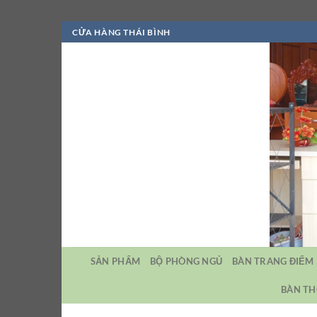
Bỏ
CỬA HÀNG THÁI BÌNH
qua
nội
dung
SẢN PHẨM
BỘ PHÒNG NGỦ
BÀN TRANG ĐIỂM
BÀN TH