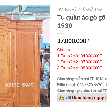
TRANG CHỦ
/
TỦ QUẦN ÁO
Tủ quần áo gỗ gõ
1930
37.000.000
₫
Giá bán :
1. Tủ áo 2m0= 34.000.000đ
2. Tủ áo 2m2= 37.000.000đ
3. Tủ áo 2m4= 39.000.000đ
Giao hàng miễn phí TPHCM, cá
Điện thoại : 028 6670 6670 –
Giao hàng ngay siêu tốc tại