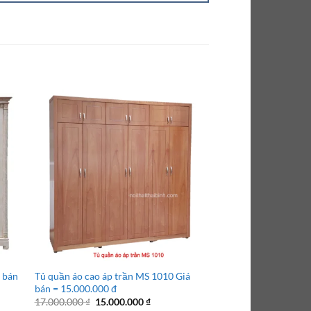
á bán
Tủ quần áo cao áp trần MS 1010 Giá
Tủ quần áo cửa lùa M
bán = 15.000.000 đ
6.000.000 đ
Giá
Giá
Giá
17.000.000
₫
15.000.000
₫
7.000.000
₫
6.000.0
gốc
hiện
gốc