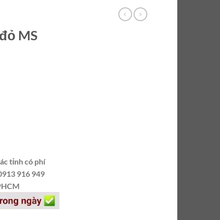
 đỏ MS
c tỉnh có phí
 0913 916 949
 TPHCM