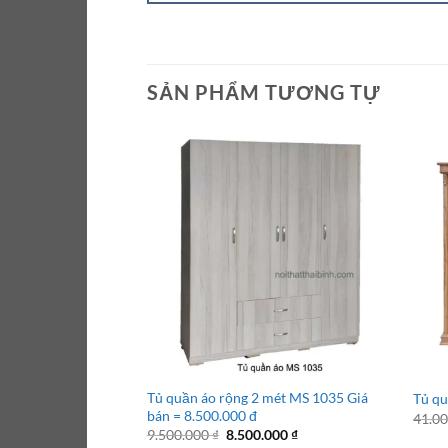
SẢN PHẨM TƯƠNG TỰ
Tủ quần áo rộng 2 mét MS 1035 Giá
Tủ qu
bán = 8.500.000 đ
41.0
Giá
Giá
9.500.000
₫
8.500.000
₫
gốc
hiện