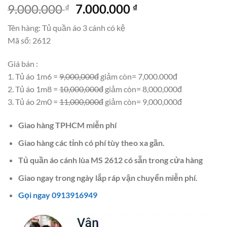
Giá
Giá
9.000.000
7.000.000
₫
₫
gốc
hiện
Tên hàng: Tủ quần áo 3 cánh có kệ
là:
tại
Mã số: 2612
9.000.000 ₫.
là:
7.000.000 ₫.
Giá bán :
1. Tủ áo 1m6 =
9,000,000đ
giảm còn= 7,000.000đ
2. Tủ áo 1m8 =
10,000,000đ
giảm còn= 8,000,000đ
3. Tủ áo 2m0 =
11,000,000đ
giảm còn= 9,000,000đ
Giao hàng TPHCM miễn phí
Giao hàng các tỉnh có phí tùy theo xa gần.
Tủ quần áo cánh lùa MS 2612 có sẵn trong cửa hàng
Giao ngay trong ngày lắp ráp vận chuyển miễn phí.
Gọi ngay 0913916949