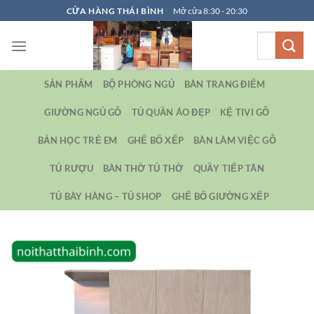
Bỏ
CỬA HÀNG THÁI BÌNH
Mở cửa 8:30 - 20:30
qua
Tìm
nội
kiếm:
dung
SẢN PHẨM
BỘ PHÒNG NGỦ
BÀN TRANG ĐIỂM
GIƯỜNG NGỦ GỖ
TỦ QUẦN ÁO ĐẸP
KỆ TIVI GỖ
BẢN HỌC TRẺ EM
GHẾ BỐ XẾP
BÀN LÀM VIỆC GỖ
TỦ RƯỢU
BÀN THỜ TỦ THỜ
QUẦY TIẾP TÂN
TỦ BÀY HÀNG – TỦ SHOP
GHẾ BỐ GIƯỜNG XẾP