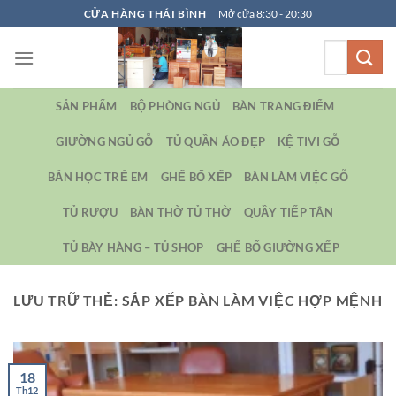
Bỏ
CỬA HÀNG THÁI BÌNH
Mở cửa 8:30 - 20:30
qua
Tìm
nội
kiếm:
dung
SẢN PHẨM
BỘ PHÒNG NGỦ
BÀN TRANG ĐIỂM
GIƯỜNG NGỦ GỖ
TỦ QUẦN ÁO ĐẸP
KỆ TIVI GỖ
BẢN HỌC TRẺ EM
GHẾ BỐ XẾP
BÀN LÀM VIỆC GỖ
TỦ RƯỢU
BÀN THỜ TỦ THỜ
QUẦY TIẾP TÂN
TỦ BÀY HÀNG – TỦ SHOP
GHẾ BỐ GIƯỜNG XẾP
LƯU TRỮ THẺ:
SẮP XẾP BÀN LÀM VIỆC HỢP MỆNH
18
Th12