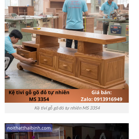
Kệ tivi gỗ gõ đỏ tự nhiên MS 3354