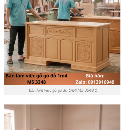
Bàn làm việc gỗ gõ đỏ 1m4 MS 3348 1