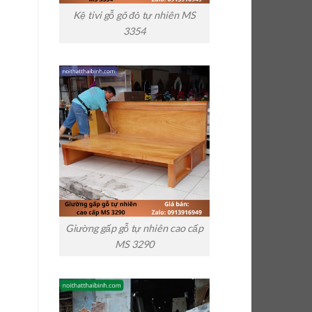
Kệ tivi gỗ gõ đỏ tự nhiên MS
3354
Giường gấp gỗ tự nhiên cao cấp
MS 3290