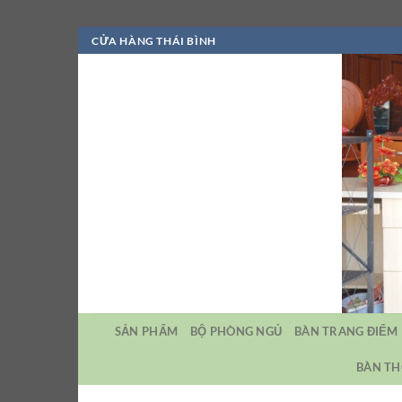
Bỏ
CỬA HÀNG THÁI BÌNH
qua
nội
dung
SẢN PHẨM
BỘ PHÒNG NGỦ
BÀN TRANG ĐIỂM
BÀN TH