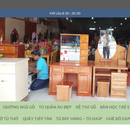
Mở cửa 8:30 - 20:30
GIƯỜNG NGỦ GỖ
TỦ QUẦN ÁO ĐẸP
KỆ TIVI GỖ
BẢN HỌC TRẺ 
Ờ TỦ THỜ
QUẦY TIẾP TÂN
TỦ BÀY HÀNG – TỦ SHOP
GHẾ BỐ GI