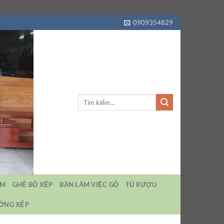
0909354829
Tìm
kiếm:
EM
GHẾ BỐ XẾP
BÀN LÀM VIỆC GỖ
TỦ RƯỢU
ƯỜNG XẾP