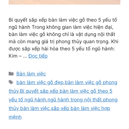
Bí quyết sắp xếp bàn làm việc gỗ theo 5 yếu tố
ngũ hành Trong không gian làm việc hiện đại,
bàn làm việc gỗ không chỉ là vật dụng nội thất
mà còn mang giá trị phong thủy quan trọng. Khi
được sắp xếp hài hòa theo 5 yếu tố ngũ hành:
Kim – …
Đọc tiếp
Danh
Bàn làm việc
mục
Thẻ
bàn làm việc gỗ đẹp
,
bàn làm việc gỗ phong
thủy
,
Bí quyết sắp xếp bàn làm việc gỗ theo 5
yếu tố ngũ hành
,
ngũ hành trong nội thất
,
phong
thủy bàn làm việc
,
sắp xếp bàn làm việc hợp
mệnh