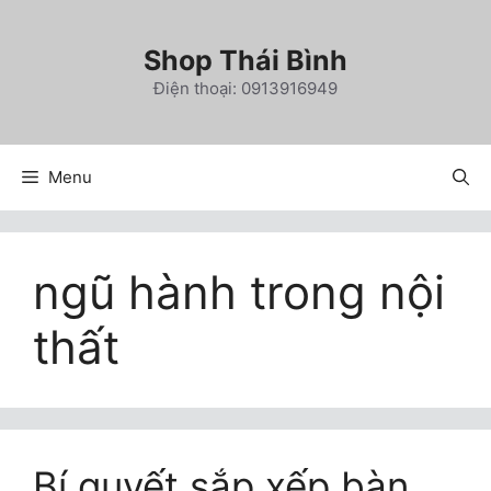
Chuyển
đến
Shop Thái Bình
nội
Điện thoại: 0913916949
dung
Menu
ngũ hành trong nội
thất
Bí quyết sắp xếp bàn