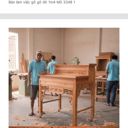
Bàn làm việc gỗ gõ đỏ 1m4 MS 3348 1