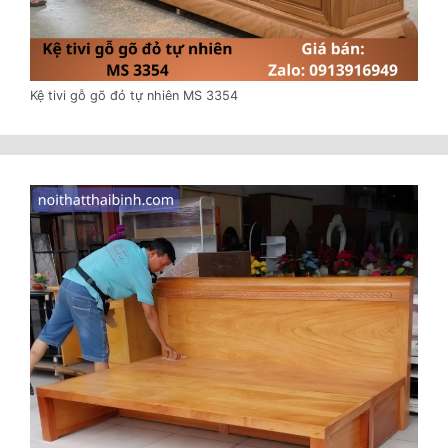
Kệ tivi gỗ gõ đỏ tự nhiên MS 3354