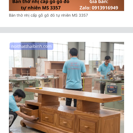
Bàn thờ nhị cấp gỗ gõ đỏ tự nhiên MS 3357