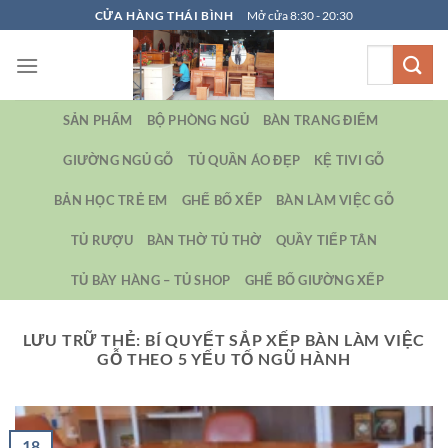
Bỏ
CỬA HÀNG THÁI BÌNH
Mở cửa 8:30 - 20:30
qua
Tìm
nội
kiếm:
dung
SẢN PHẨM
BỘ PHÒNG NGỦ
BÀN TRANG ĐIỂM
GIƯỜNG NGỦ GỖ
TỦ QUẦN ÁO ĐẸP
KỆ TIVI GỖ
BẢN HỌC TRẺ EM
GHẾ BỐ XẾP
BÀN LÀM VIỆC GỖ
TỦ RƯỢU
BÀN THỜ TỦ THỜ
QUẦY TIẾP TÂN
TỦ BÀY HÀNG – TỦ SHOP
GHẾ BỐ GIƯỜNG XẾP
LƯU TRỮ THẺ:
BÍ QUYẾT SẮP XẾP BÀN LÀM VIỆC
GỖ THEO 5 YẾU TỐ NGŨ HÀNH
18