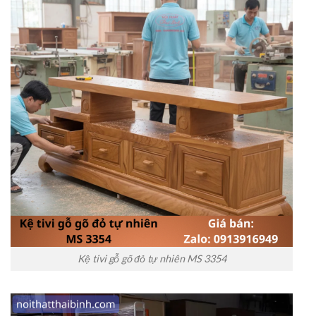
Kệ tivi gỗ gõ đỏ tự nhiên MS 3354