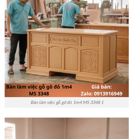
Bàn làm việc gỗ gõ đỏ 1m4 MS 3348 1