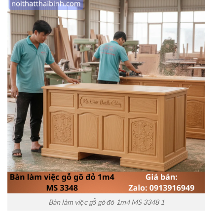
Bàn làm việc gỗ gõ đỏ 1m4 MS 3348 1