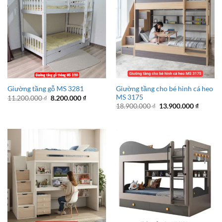
Giường tầng cho bé hình cá heo
Giường tầng gỗ MS 3281
MS 3175
Giá
Giá
11.200.000
₫
8.200.000
₫
gốc
hiện
Giá
Giá
18.900.000
₫
13.900.000
₫
là:
tại
gốc
hiện
11.200.000 ₫.
là:
là:
tại
8.200.000 ₫.
18.900.000 ₫.
là:
13.900.