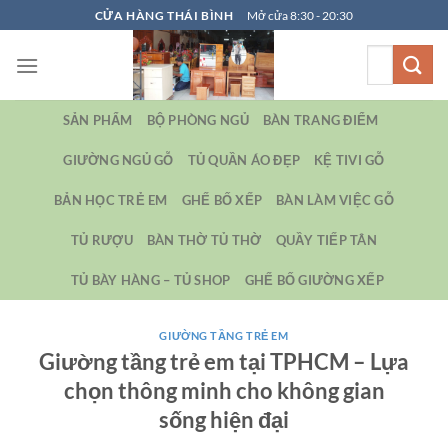
Bỏ
CỬA HÀNG THÁI BÌNH
Mở cửa 8:30 - 20:30
qua
Tìm
nội
kiếm:
dung
SẢN PHẨM
BỘ PHÒNG NGỦ
BÀN TRANG ĐIỂM
GIƯỜNG NGỦ GỖ
TỦ QUẦN ÁO ĐẸP
KỆ TIVI GỖ
BẢN HỌC TRẺ EM
GHẾ BỐ XẾP
BÀN LÀM VIỆC GỖ
TỦ RƯỢU
BÀN THỜ TỦ THỜ
QUẦY TIẾP TÂN
TỦ BÀY HÀNG – TỦ SHOP
GHẾ BỐ GIƯỜNG XẾP
GIƯỜNG TẦNG TRẺ EM
Giường tầng trẻ em tại TPHCM – Lựa
chọn thông minh cho không gian
sống hiện đại