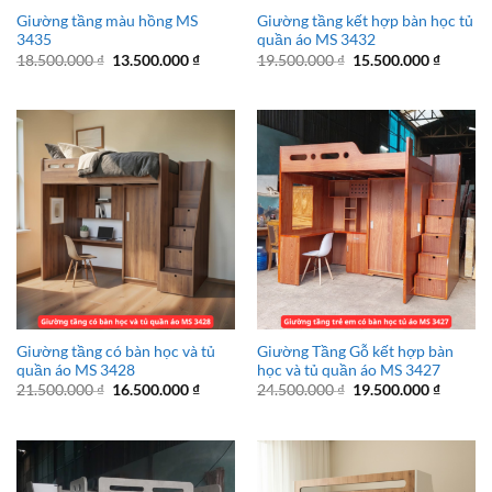
Giường tầng màu hồng MS
Giường tầng kết hợp bàn học tủ
3435
quần áo MS 3432
Giá
Giá
Giá
Giá
18.500.000
₫
13.500.000
₫
19.500.000
₫
15.500.000
₫
gốc
hiện
gốc
hiện
là:
tại
là:
tại
18.500.000 ₫.
là:
19.500.000 ₫.
là:
13.500.000 ₫.
15.500.
Giường tầng có bàn học và tủ
Giường Tầng Gỗ kết hợp bàn
quần áo MS 3428
học và tủ quần áo MS 3427
Giá
Giá
Giá
Giá
21.500.000
₫
16.500.000
₫
24.500.000
₫
19.500.000
₫
gốc
hiện
gốc
hiện
là:
tại
là:
tại
21.500.000 ₫.
là:
24.500.000 ₫.
là:
16.500.000 ₫.
19.500.