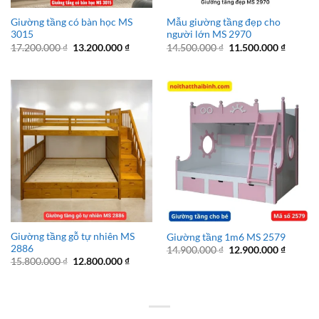
Giường tầng có bàn học MS
Mẫu giường tầng đẹp cho
3015
người lớn MS 2970
Giá
Giá
Giá
Giá
17.200.000
₫
13.200.000
₫
14.500.000
₫
11.500.000
₫
gốc
hiện
gốc
hiện
là:
tại
là:
tại
17.200.000 ₫.
là:
14.500.000 ₫.
là:
13.200.000 ₫.
11.500.
Giường tầng gỗ tự nhiên MS
Giường tầng 1m6 MS 2579
2886
Giá
Giá
14.900.000
₫
12.900.000
₫
gốc
hiện
Giá
Giá
15.800.000
₫
12.800.000
₫
là:
tại
gốc
hiện
14.900.000 ₫.
là:
là:
tại
12.900.
15.800.000 ₫.
là:
12.800.000 ₫.