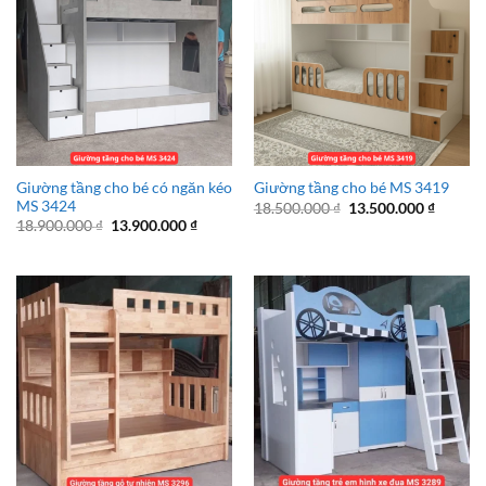
Giường tầng cho bé có ngăn kéo
Giường tầng cho bé MS 3419
MS 3424
Giá
Giá
18.500.000
₫
13.500.000
₫
gốc
hiện
Giá
Giá
18.900.000
₫
13.900.000
₫
là:
tại
gốc
hiện
18.500.000 ₫.
là:
là:
tại
13.500.
18.900.000 ₫.
là:
13.900.000 ₫.