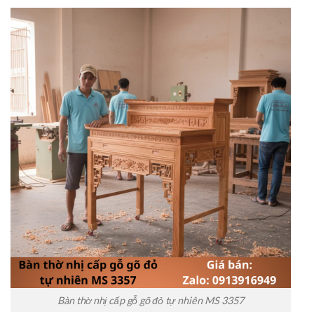
Bàn thờ nhị cấp gỗ gõ đỏ tự nhiên MS 3357