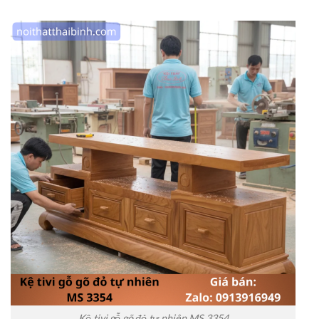
Kệ tivi gỗ gõ đỏ tự nhiên MS 3354