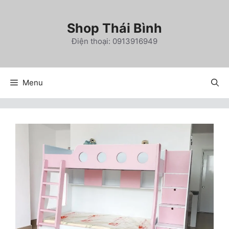
Chuyển
đến
Shop Thái Bình
nội
Điện thoại: 0913916949
dung
Menu