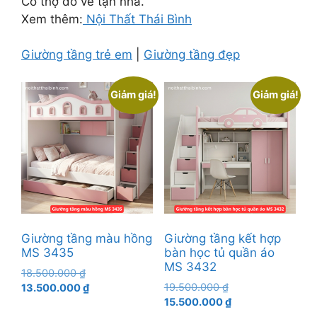
Có thợ đo vẽ tận nhà.
Xem thêm:
Nội Thất Thái Bình
Giường tầng trẻ em
|
Giường tầng đẹp
Giảm giá!
Giảm giá!
Giường tầng màu hồng
Giường tầng kết hợp
MS 3435
bàn học tủ quần áo
MS 3432
Giá
18.500.000
₫
Giá
gốc
Giá
19.500.000
₫
13.500.000
₫
gốc
Giá
là:
hiện
15.500.000
₫
là:
hiện
18.500.000 ₫.
tại