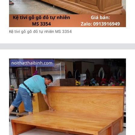
Kệ tivi gỗ gõ đỏ tự nhiên MS 3354