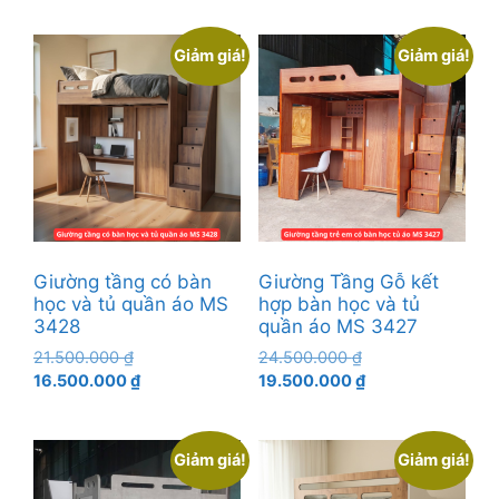
19.500.000 ₫.
tại
là:
là:
13.500.000 ₫.
Giảm giá!
Giảm giá!
15.500.000 ₫.
Giường tầng có bàn
Giường Tầng Gỗ kết
học và tủ quần áo MS
hợp bàn học và tủ
3428
quần áo MS 3427
Giá
Giá
21.500.000
₫
24.500.000
₫
gốc
Giá
gốc
Giá
16.500.000
₫
19.500.000
₫
là:
hiện
là:
hiện
21.500.000 ₫.
tại
24.500.000 ₫.
tại
là:
là:
Giảm giá!
Giảm giá!
16.500.000 ₫.
19.500.000 ₫.