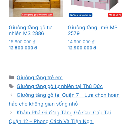
Giường tầng gỗ tự
Giường tầng 1m6 MS
nhiên MS 2886
2579
Giá
Giá
15.800.000
₫
14.900.000
₫
gốc
Giá
gốc
Giá
12.800.000
₫
12.900.000
₫
là:
hiện
là:
hiện
15.800.000 ₫.
tại
14.900.000 ₫.
tại
là:
là:
12.800.000 ₫.
12.900.000 ₫.
Danh
Giường tầng trẻ em
mục
Thẻ
Giường tầng gỗ tự nhiên tại Thủ Đức
Giường tầng gỗ tại Quận 7 – Lựa chọn hoàn
hảo cho không gian sống nhỏ
Khám Phá Giường Tầng Gỗ Cao Cấp Tại
Quận 12 – Phong Cách Và Tiện Nghi