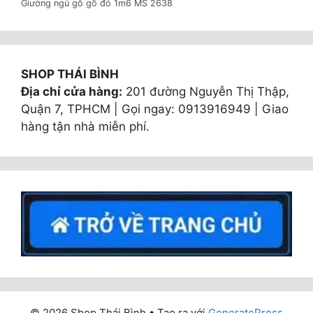
Giường ngủ gỗ gõ đỏ 1m6 MS 2638
SHOP THÁI BÌNH
Địa chỉ cửa hàng:
201 đường Nguyễn Thị Thập,
Quận 7, TPHCM | Gọi ngay: 0913916949 | Giao
hàng tận nhà miễn phí.
© 2026 Shop Thái Bình
• Tạo ra với
GeneratePress