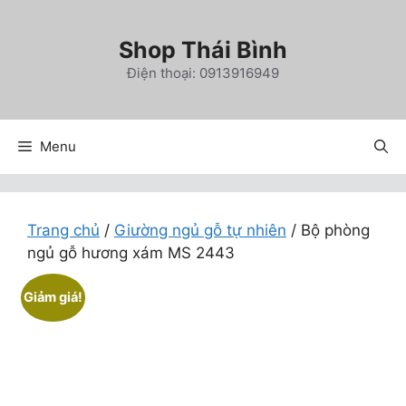
Chuyển
đến
Shop Thái Bình
nội
Điện thoại: 0913916949
dung
Menu
Trang chủ
/
Giường ngủ gỗ tự nhiên
/ Bộ phòng
ngủ gỗ hương xám MS 2443
Giảm giá!