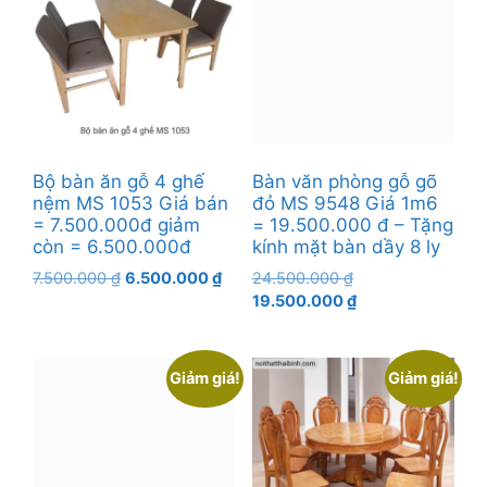
Bộ bàn ăn gỗ 4 ghế
Bàn văn phòng gỗ gõ
nệm MS 1053 Giá bán
đỏ MS 9548 Giá 1m6
= 7.500.000đ giảm
= 19.500.000 đ – Tặng
còn = 6.500.000đ
kính mặt bàn dầy 8 ly
Giá
Giá
Giá
7.500.000
₫
6.500.000
₫
24.500.000
₫
gốc
hiện
gốc
Giá
19.500.000
₫
là:
tại
là:
hiện
7.500.000 ₫.
là:
24.500.000 ₫.
tại
6.500.000 ₫.
là:
Giảm giá!
Giảm giá!
19.500.000 ₫.