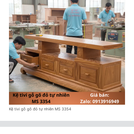
Kệ tivi gỗ gõ đỏ tự nhiên MS 3354