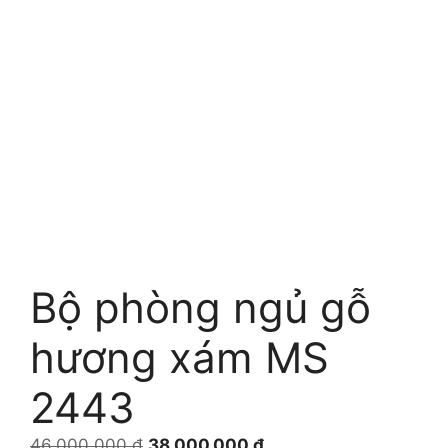
Bộ phòng ngủ gỗ
hương xám MS
2443
Giá
Giá
46.000.000
₫
38.000.000
₫