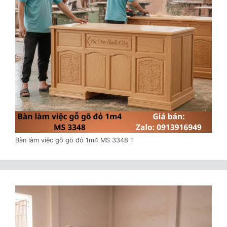
Bàn làm việc gỗ gõ đỏ 1m4 MS 3348 1