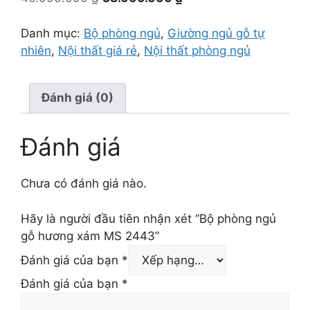
gốc
hiện
là:
tại
Danh mục:
Bộ phòng ngủ
,
Giường ngủ gỗ tự
46.000.000 ₫.
là:
nhiên
,
Nội thất giá rẻ
,
Nội thất phòng ngủ
38.000.000 ₫.
Đánh giá (0)
Đánh giá
Chưa có đánh giá nào.
Hãy là người đầu tiên nhận xét “Bộ phòng ngủ
gỗ hương xám MS 2443”
Đánh giá của bạn
*
Đánh giá của bạn
*