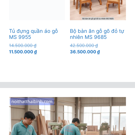
Tủ đựng quần áo gỗ
Bộ bàn ăn gỗ gõ đỏ tự
MS 9955
nhiên MS 9685
Giá
Giá
14.500.000
₫
42.500.000
₫
gốc
Giá
gốc
Giá
11.500.000
₫
36.500.000
₫
là:
hiện
là:
hiện
14.500.000 ₫.
tại
42.500.000 ₫.
tại
là:
là:
11.500.000 ₫.
36.500.000 ₫.