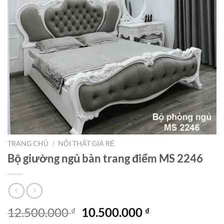
TRANG CHỦ
/
NỘI THẤT GIÁ RẺ
Bộ giường ngủ bàn trang điểm MS 2246
Giá
Giá
12.500.000
10.500.000
₫
₫
gốc
hiện