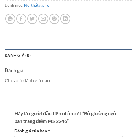
Danh mục:
Nội thất giá rẻ
là:
tại
12.500.000 ₫.
là:
10.500.000 ₫.
ĐÁNH GIÁ (0)
Đánh giá
Chưa có đánh giá nào.
Hãy là người đầu tiên nhận xét “Bộ giường ngủ
bàn trang điểm MS 2246”
Đánh giá của bạn
*