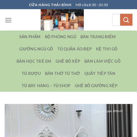
Bỏ
CỬA HÀNG THÁI BÌNH
Mở cửa 8:30 - 20:30
qua
Tìm
nội
kiếm:
dung
SẢN PHẨM
BỘ PHÒNG NGỦ
BÀN TRANG ĐIỂM
GIƯỜNG NGỦ GỖ
TỦ QUẦN ÁO ĐẸP
KỆ TIVI GỖ
BẢN HỌC TRẺ EM
GHẾ BỐ XẾP
BÀN LÀM VIỆC GỖ
TỦ RƯỢU
BÀN THỜ TỦ THỜ
QUẦY TIẾP TÂN
TỦ BÀY HÀNG – TỦ SHOP
GHẾ BỐ GIƯỜNG XẾP