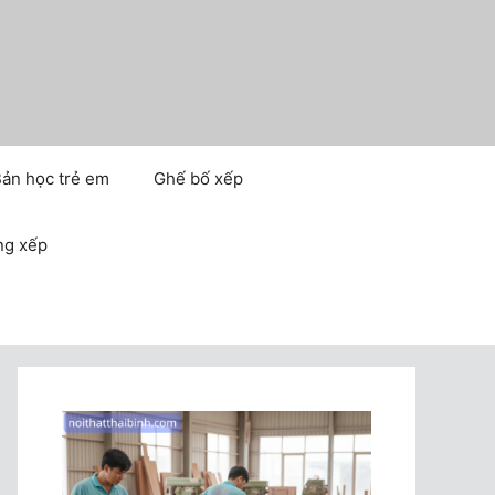
ản học trẻ em
Ghế bố xếp
ng xếp