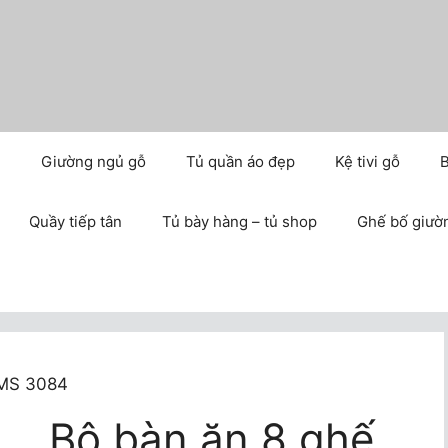
m
Giường ngủ gỗ
Tủ quần áo đẹp
Kệ tivi gỗ
B
Quầy tiếp tân
Tủ bày hàng – tủ shop
Ghế bố giườ
 MS 3084
Bộ bàn ăn 8 ghế