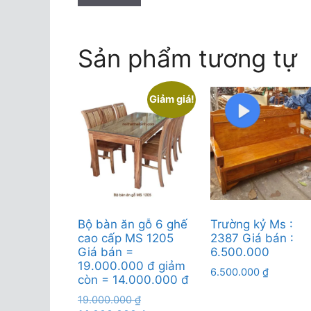
Sản phẩm tương tự
Giảm giá!
Bộ bàn ăn gỗ 6 ghế
Trường kỷ Ms :
cao cấp MS 1205
2387 Giá bán :
Giá bán =
6.500.000
19.000.000 đ giảm
6.500.000
₫
còn = 14.000.000 đ
Giá
19.000.000
₫