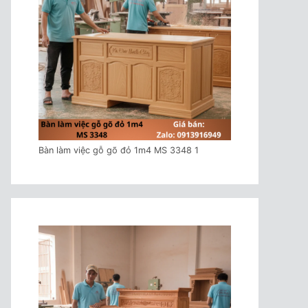
Bàn làm việc gỗ gõ đỏ 1m4 MS 3348 1