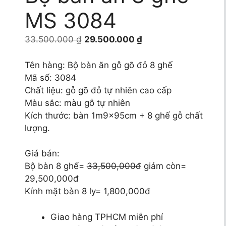
MS 3084
Giá
Giá
33.500.000
₫
29.500.000
₫
gốc
hiện
là:
tại
Tên hàng: Bộ bàn ăn gỗ gõ đỏ 8 ghế
33.500.000 ₫.
là:
Mã số: 3084
29.500.000 ₫.
Chất liệu: gỗ gõ đỏ tự nhiên cao cấp
Màu sắc: màu gỗ tự nhiên
Kích thước: bàn 1m9x95cm + 8 ghế gỗ chất
lượng.
Giá bán:
Bộ bàn 8 ghế=
33,500,000đ
giảm còn=
29,500,000đ
Kính mặt bàn 8 ly= 1,800,000đ
Giao hàng TPHCM miễn phí