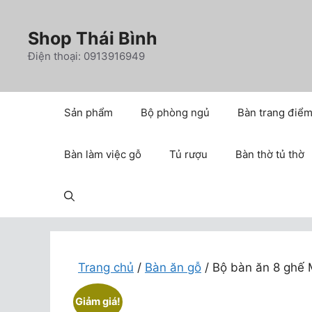
Chuyển
đến
Shop Thái Bình
nội
Điện thoại: 0913916949
dung
Sản phẩm
Bộ phòng ngủ
Bàn trang điể
Bàn làm việc gỗ
Tủ rượu
Bàn thờ tủ thờ
Trang chủ
/
Bàn ăn gỗ
/ Bộ bàn ăn 8 ghế
Giảm giá!