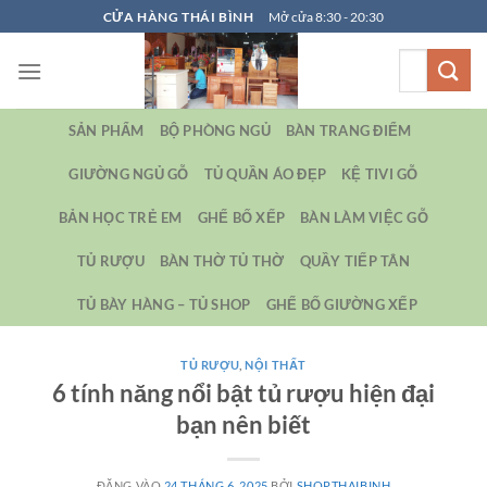
Bỏ
CỬA HÀNG THÁI BÌNH
Mở cửa 8:30 - 20:30
qua
Tìm
nội
kiếm:
dung
SẢN PHẨM
BỘ PHÒNG NGỦ
BÀN TRANG ĐIỂM
GIƯỜNG NGỦ GỖ
TỦ QUẦN ÁO ĐẸP
KỆ TIVI GỖ
BẢN HỌC TRẺ EM
GHẾ BỐ XẾP
BÀN LÀM VIỆC GỖ
TỦ RƯỢU
BÀN THỜ TỦ THỜ
QUẦY TIẾP TÂN
TỦ BÀY HÀNG – TỦ SHOP
GHẾ BỐ GIƯỜNG XẾP
TỦ RƯỢU
,
NỘI THẤT
6 tính năng nổi bật tủ rượu hiện đại
bạn nên biết
ĐĂNG VÀO
24 THÁNG 6, 2025
BỞI
SHOPTHAIBINH