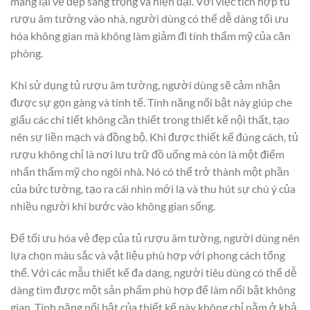
mang lại vẻ đẹp sang trọng và hiện đại. Với việc tích hợp tủ
rượu âm tường vào nhà, người dùng có thể dễ dàng tối ưu
hóa không gian mà không làm giảm đi tính thẩm mỹ của căn
phòng.
Khi sử dụng tủ rượu âm tường, người dùng sẽ cảm nhận
được sự gọn gàng và tinh tế. Tính năng nổi bật này giúp che
giấu các chi tiết không cần thiết trong thiết kế nội thất, tạo
nên sự liền mạch và đồng bộ. Khi được thiết kế đúng cách, tủ
rượu không chỉ là nơi lưu trữ đồ uống mà còn là một điểm
nhấn thẩm mỹ cho ngôi nhà. Nó có thể trở thành một phần
của bức tường, tạo ra cái nhìn mới lạ và thu hút sự chú ý của
nhiều người khi bước vào không gian sống.
Để tối ưu hóa vẻ đẹp của tủ rượu âm tường, người dùng nên
lựa chọn màu sắc và vật liệu phù hợp với phong cách tổng
thể. Với các mẫu thiết kế đa dạng, người tiêu dùng có thể dễ
dàng tìm được một sản phẩm phù hợp để làm nổi bật không
gian. Tính năng nổi bật của thiết kế này không chỉ nằm ở khả