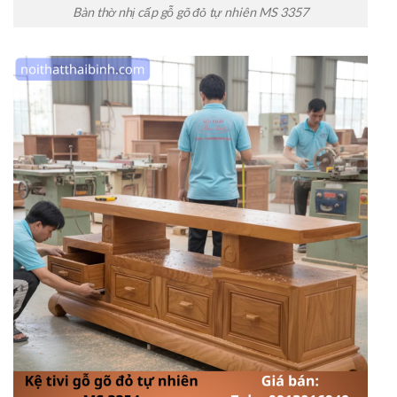
Bàn thờ nhị cấp gỗ gõ đỏ tự nhiên MS 3357