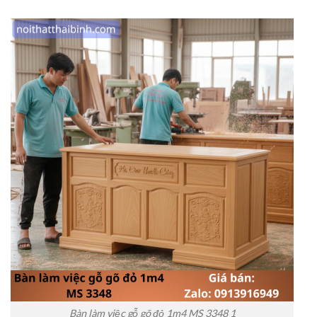
Bàn làm việc gỗ gõ đỏ 1m4 MS 3348 1