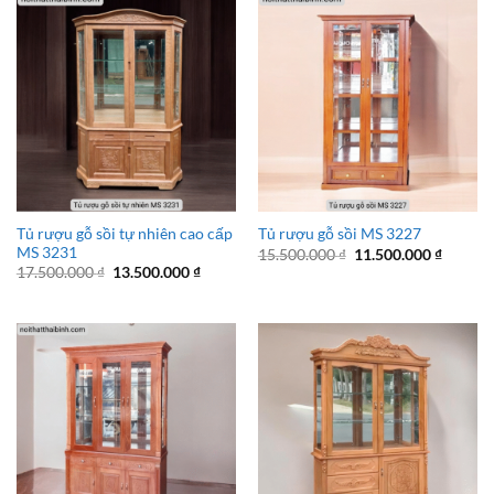
Tủ rượu gỗ sồi tự nhiên cao cấp
Tủ rượu gỗ sồi MS 3227
MS 3231
Giá
Giá
15.500.000
₫
11.500.000
₫
gốc
hiện
Giá
Giá
17.500.000
₫
13.500.000
₫
là:
tại
gốc
hiện
15.500.000 ₫.
là:
là:
tại
11.500.
17.500.000 ₫.
là:
13.500.000 ₫.