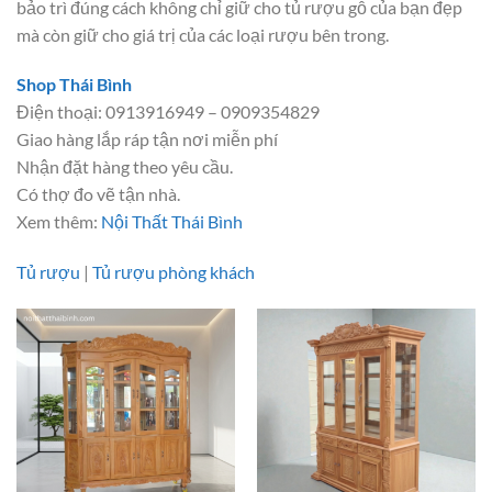
bảo trì đúng cách không chỉ giữ cho tủ rượu gỗ của bạn đẹp
mà còn giữ cho giá trị của các loại rượu bên trong.
Shop Thái Bình
Điện thoại: 0913916949 – 0909354829
Giao hàng lắp ráp tận nơi miễn phí
Nhận đặt hàng theo yêu cầu.
Có thợ đo vẽ tận nhà.
Xem thêm:
Nội Thất Thái Bình
Tủ rượu
|
Tủ rượu phòng khách