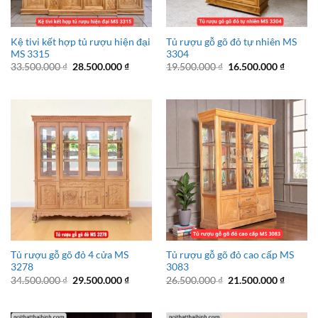
Kệ tivi kết hợp tủ rượu hiện đại
Tủ rượu gỗ gõ đỏ tự nhiên MS
MS 3315
3304
Giá
Giá
Giá
Giá
33.500.000
₫
28.500.000
₫
19.500.000
₫
16.500.000
₫
gốc
hiện
gốc
hiện
là:
tại
là:
tại
33.500.000 ₫.
là:
19.500.000 ₫.
là:
28.500.000 ₫.
16.500.
Tủ rượu gỗ gõ đỏ 4 cửa MS
Tủ rượu gỗ gõ đỏ cao cấp MS
3278
3083
Giá
Giá
Giá
Giá
34.500.000
₫
29.500.000
₫
26.500.000
₫
21.500.000
₫
gốc
hiện
gốc
hiện
là:
tại
là:
tại
34.500.000 ₫.
là:
26.500.000 ₫.
là:
29.500.000 ₫.
21.500.