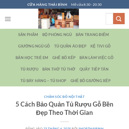
Bỏ
CỬA HÀNG THÁI BÌNH
Mở cửa 8:30 - 20:30
qua
Tìm
nội
kiếm:
dung
SẢN PHẨM
BỘ PHÒNG NGỦ
BÀN TRANG ĐIỂM
GIƯỜNG NGỦ GỖ
TỦ QUẦN ÁO ĐẸP
KỆ TIVI GỖ
BẢN HỌC TRẺ EM
GHẾ BỐ XẾP
BÀN LÀM VIỆC GỖ
TỦ RƯỢU
BÀN THỜ TỦ THỜ
QUẦY TIẾP TÂN
TỦ BÀY HÀNG – TỦ SHOP
GHẾ BỐ GIƯỜNG XẾP
CHĂM SÓC ĐỒ NỘI THẤT
5 Cách Bảo Quản Tủ Rượu Gỗ Bền
Đẹp Theo Thời Gian
ĐĂNG VÀO
23 THÁNG 6, 2025
BỞI
SHOPTHAIBINH