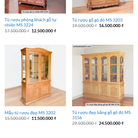
Tủ rượu phòng khách gỗ tự
Tủ rượu gỗ gõ đỏ MS 3203
nhiên MS 3224
Giá
Giá
19.500.000
₫
16.500.000
₫
gốc
hiện
Giá
Giá
17.500.000
₫
12.500.000
₫
là:
tại
gốc
hiện
19.500.000 ₫.
là:
là:
tại
16.500.
17.500.000 ₫.
là:
12.500.000 ₫.
Tủ rượu đẹp bằng gỗ gõ đỏ MS
Mẫu tủ rượu đẹp MS 3202
3156
Giá
Giá
15.500.000
₫
11.500.000
₫
gốc
hiện
Giá
Giá
29.500.000
₫
24.500.000
₫
là:
tại
gốc
hiện
15.500.000 ₫.
là:
là:
tại
11.500.000 ₫.
29.500.000 ₫.
là: