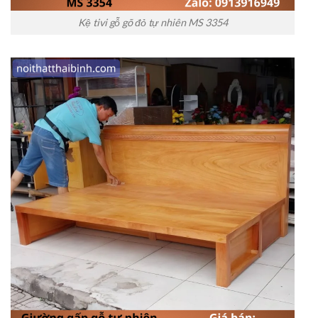
Kệ tivi gỗ gõ đỏ tự nhiên MS 3354