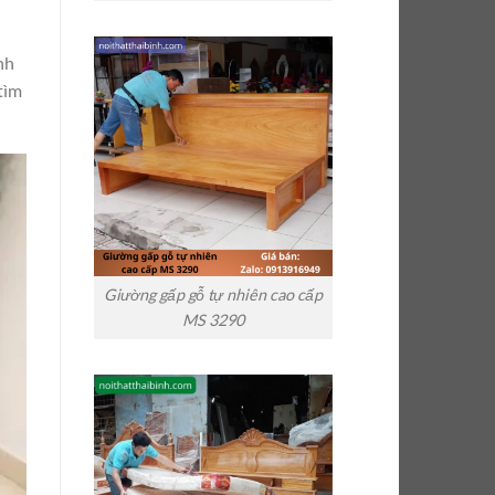
nh
tìm
Giường gấp gỗ tự nhiên cao cấp
MS 3290