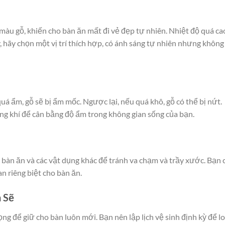
 màu gỗ, khiến cho bàn ăn mất đi vẻ đẹp tự nhiên. Nhiệt độ quá ca
y, hãy chọn một vị trí thích hợp, có ánh sáng tự nhiên nhưng không
á ẩm, gỗ sẽ bị ẩm mốc. Ngược lại, nếu quá khô, gỗ có thể bị nứt.
g khí để cân bằng độ ẩm trong không gian sống của bạn.
 bàn ăn và các vật dụng khác để tránh va chạm và trầy xước. Bạn 
n riêng biệt cho bàn ăn.
 Sẽ
ọng để giữ cho bàn luôn mới. Bạn nên lập lịch vệ sinh định kỳ để lo