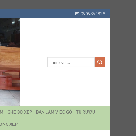
0909354829
Tìm
kiếm:
EM
GHẾ BỐ XẾP
BÀN LÀM VIỆC GỖ
TỦ RƯỢU
ƯỜNG XẾP