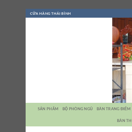
Bỏ
CỬA HÀNG THÁI BÌNH
qua
nội
dung
SẢN PHẨM
BỘ PHÒNG NGỦ
BÀN TRANG ĐIỂM
BÀN TH