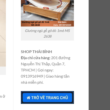
Giường ngủ gỗ gõ đỏ 1m6 MS
2638
SHOP THÁI BÌNH
Địa chỉ cửa hàng:
201 đường
Nguyễn Thị Thập, Quận 7,
TPHCM | Gọi ngay:
0913916949 | Giao hàng tận
nhà miễn phí.
àn ở