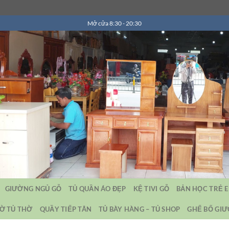
Mở cửa 8:30 - 20:30
GIƯỜNG NGỦ GỖ
TỦ QUẦN ÁO ĐẸP
KỆ TIVI GỖ
BẢN HỌC TRẺ 
Ờ TỦ THỜ
QUẦY TIẾP TÂN
TỦ BÀY HÀNG – TỦ SHOP
GHẾ BỐ GI