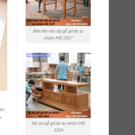
Bàn thờ nhị cấp gỗ gõ đỏ tự
nhiên MS 3357
g
ền
u
Kệ tivi gỗ gõ đỏ tự nhiên MS
3354