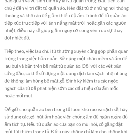
bảo quản và vệ sinh định kỳ là rất quan trọng. Đầu tiên, cần
chú ý đến vị trí đặt tủ quần áo. Nên đặt tủ ở những nơi thông
thoáng và khô ráo để giảm thiểu độ ẩm. Tránh để tủ quần áo
tiếp xúc trực tiếp với ánh nắng mặt trời hoặc gần các nguồn
nhiệt, điều này sẽ giúp giảm nguy cơ cong vênh do sự thay
đổi nhiệt độ.
Tiếp theo, việc lau chùi tủ thường xuyên cũng góp phần quan
trọng trong việc bảo quản. Sử dụng một khăn mềm và ẩm để
lau bụi và bẩn trên bề mặt tủ quần áo. Đối với các vết bẩn
cứng đầu, có thể sử dụng một dung dịch làm sạch nhẹ nhàng
để không làm hỏng bề mặt gỗ. Định kỳ kiểm tra các ngóc
ngách của tủ để phát hiện sớm các dấu hiệu của ẩm mốc
hoặc mối mọt.
Để giữ cho quần áo bên trong tủ luôn khô ráo và sạch sẽ, hãy
sử dụng các gói hút ẩm hoặc viên chống ẩm để ngăn ngừa độ
ẩm tích tụ. Nếu tủ quần áo của bạn có mùi hôi, cố gắng đặt
một túi thơm trong tủ. Điều này không chỉ làm cho không khí