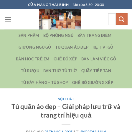
Bỏ
CỬA HÀNG THÁI BÌNH
Mở cửa 8:30 - 20:30
qua
Tìm
nội
kiếm:
dung
SẢN PHẨM
BỘ PHÒNG NGỦ
BÀN TRANG ĐIỂM
GIƯỜNG NGỦ GỖ
TỦ QUẦN ÁO ĐẸP
KỆ TIVI GỖ
BẢN HỌC TRẺ EM
GHẾ BỐ XẾP
BÀN LÀM VIỆC GỖ
TỦ RƯỢU
BÀN THỜ TỦ THỜ
QUẦY TIẾP TÂN
TỦ BÀY HÀNG – TỦ SHOP
GHẾ BỐ GIƯỜNG XẾP
NỘI THẤT
Tủ quần áo đẹp – Giải pháp lưu trữ và
trang trí hiệu quả
ĐĂNG VÀO
25 THÁNG 6, 2025
BỞI
SHOPTHAIBINH