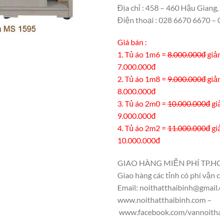
Địa chỉ : 458 – 460 Hậu Giang
Điện thoại : 028 6670 6670 
Giá bán :
1. Tủ áo 1m6 =
8.000.000đ
giả
7.000.000đ
2. Tủ áo 1m8 =
9.000.000đ
giả
8.000.000đ
3. Tủ áo 2m0 =
10.000.000đ
gi
9.000.000đ
4. Tủ áo 2m2 =
11.000.000đ
gi
10.000.000đ
GIAO HÀNG MIỄN PHÍ TP.H
Giao hàng các tỉnh có phí vận 
Email: noithatthaibinh@gmail
www.noithatthaibinh.com –
www.facebook.com/vannoitha