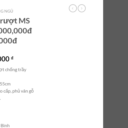
NG NGỦ
trượt MS
,000,000đ
,000đ
Giá
.000
₫
hiện
ợt chống trầy
tại
000 ₫.
là:
u 55cm
8.000.000 ₫.
o cấp, phủ vân gỗ
.
 Bình