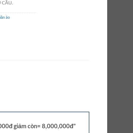
 CẦU.
uần áo
0,000đ giảm còn= 8,000,000đ”