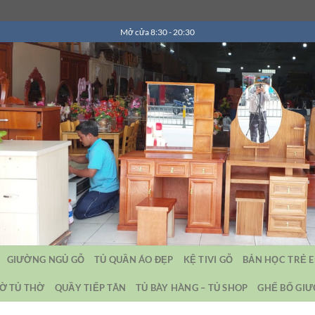
Mở cửa 8:30 - 20:30
GIƯỜNG NGỦ GỖ
TỦ QUẦN ÁO ĐẸP
KỆ TIVI GỖ
BẢN HỌC TRẺ 
Ờ TỦ THỜ
QUẦY TIẾP TÂN
TỦ BÀY HÀNG – TỦ SHOP
GHẾ BỐ GI