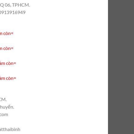
, Q 06, TPHCM.
– 0913916949
m còn=
m còn=
ảm còn=
ảm còn=
CM.
chuyển.
.com
tthaibinh