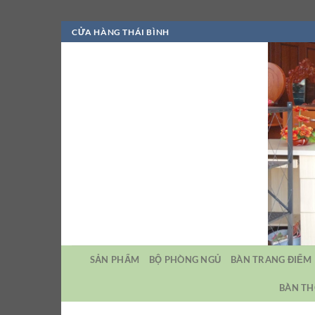
Bỏ
CỬA HÀNG THÁI BÌNH
qua
nội
dung
SẢN PHẨM
BỘ PHÒNG NGỦ
BÀN TRANG ĐIỂM
BÀN TH