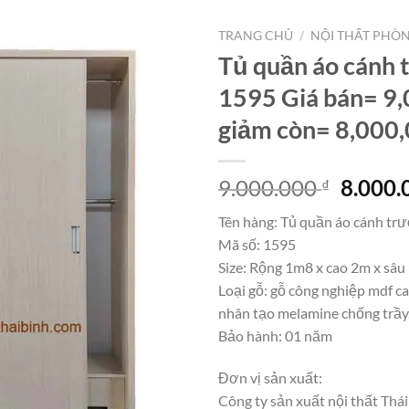
TRANG CHỦ
/
NỘI THẤT PHÒ
Tủ quần áo cánh 
1595 Giá bán= 9
giảm còn= 8,000
Giá
9.000.000
8.000
₫
gốc
Tên hàng: Tủ quần áo cánh trư
là:
Mã số: 1595
9.000.
Size: Rộng 1m8 x cao 2m x sâ
Loại gỗ: gỗ công nghiệp mdf ca
nhân tạo melamine chống trầy
Bảo hành: 01 năm
Đơn vị sản xuất:
Công ty sản xuất nội thất Thái