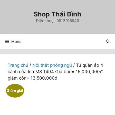
Chuyển
đến
Shop Thái Bình
nội
Điện thoại: 0913916949
dung
Menu
Trang chủ
/
Nội thất phòng ngủ
/ Tủ quần áo 4
cánh cửa lùa MS 1494 Giá bán= 15,000,000đ
giảm còn= 13,500,000đ
Giảm giá!