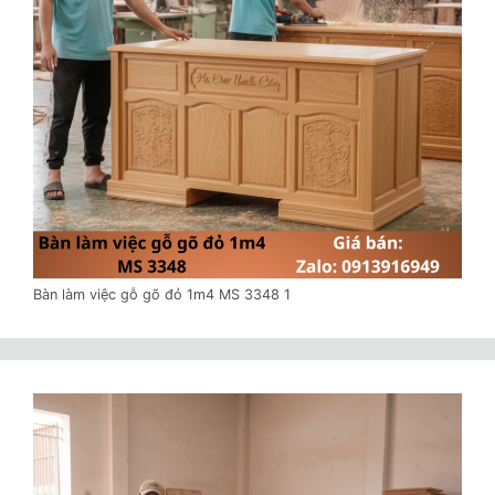
Bàn làm việc gỗ gõ đỏ 1m4 MS 3348 1