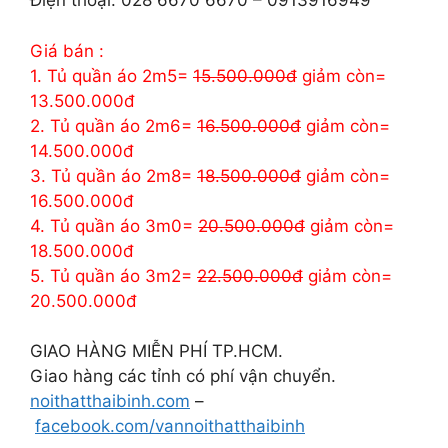
Điện thoại: 028 6670 6670 – 0913916949
Giá bán :
1. Tủ quần áo 2m5=
15.500.000đ
giảm còn=
13.500.000đ
2. Tủ quần áo 2m6=
16.500.000đ
giảm còn=
14.500.000đ
3. Tủ quần áo 2m8=
18.500.000đ
giảm còn=
16.500.000đ
4. Tủ quần áo 3m0=
20.500.000đ
giảm còn=
18.500.000đ
5. Tủ quần áo 3m2=
22.500.000đ
giảm còn=
20.500.000đ
GIAO HÀNG MIỄN PHÍ TP.HCM.
Giao hàng các tỉnh có phí vận chuyển.
noithatthaibinh.com
–
facebook.com/vannoithatthaibinh