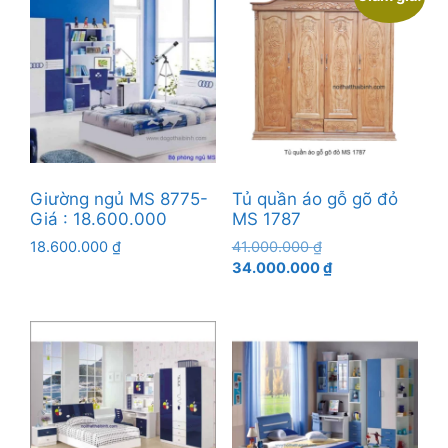
Giường ngủ MS 8775-
Tủ quần áo gỗ gõ đỏ
Giá : 18.600.000
MS 1787
Giá
18.600.000
₫
41.000.000
₫
gốc
Giá
34.000.000
₫
là:
hiện
41.000.000 ₫.
tại
là:
34.000.000 ₫.