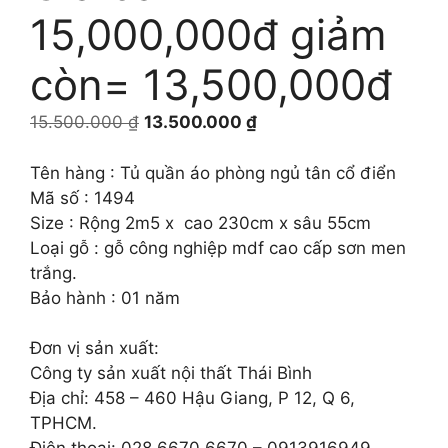
15,000,000đ giảm
còn= 13,500,000đ
Giá
Giá
15.500.000
₫
13.500.000
₫
gốc
hiện
là:
tại
Tên hàng : Tủ quần áo phòng ngủ tân cổ điển
15.500.000 ₫.
là:
Mã số : 1494
13.500.000 ₫.
Size : Rộng 2m5 x cao 230cm x sâu 55cm
Loại gỗ : gỗ công nghiệp mdf cao cấp sơn men
trắng.
Bảo hành : 01 năm
Đơn vị sản xuất:
Công ty sản xuất nội thất Thái Bình
Địa chỉ: 458 – 460 Hậu Giang, P 12, Q 6,
TPHCM.