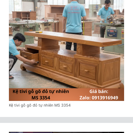
Kệ tivi gỗ gõ đỏ tự nhiên MS 3354