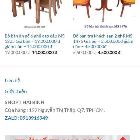
Bộ bàn ăn gỗ 6 ghế cao cấp MS
Bộ bàn trà khách sạn 2 ghế MS
1205 Giá bán = 19.000.000 đ
1476 Giá bộ = 5.500.000đ giảm
giảm còn = 14.000.000 đ
còn = 4.500.000đ
Giá
Giá
Giá
Giá
19.000.000
₫
14.000.000
₫
5.500.000
₫
4.500.000
₫
gốc
hiện
gốc
hiện
là:
tại
là:
tại
19.000.000 ₫.
là:
5.500.000 ₫.
là:
14.000.000 ₫.
4.500.000 
Liên hệ
Giới thiệu
SHOP THÁI BÌNH
Cửa hàng : 199 Nguyễn Thị Thập, Q7, TPHCM.
ZALO: 0913916949