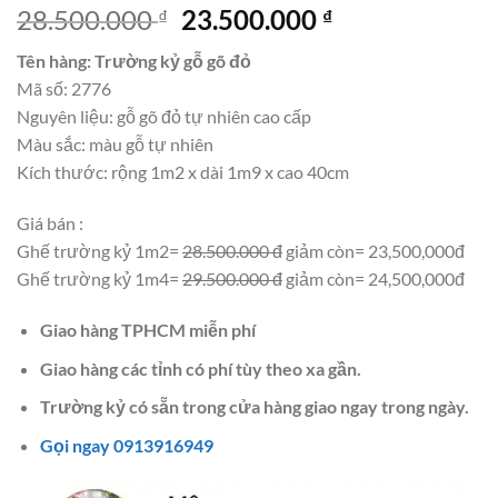
Giá
Giá
28.500.000
23.500.000
₫
₫
gốc
hiện
Tên hàng: Trường kỷ gỗ gõ đỏ
là:
tại
Mã số: 2776
28.500.000 ₫.
là:
Nguyên liệu: gỗ gõ đỏ tự nhiên cao cấp
23.500.000 ₫.
Màu sắc: màu gỗ tự nhiên
Kích thước: rộng 1m2 x dài 1m9 x cao 40cm
Giá bán :
Ghế trường kỷ 1m2=
28.500.000 đ
giảm còn= 23,500,000đ
Ghế trường kỷ 1m4=
29.500.000 đ
giảm còn= 24,500,000đ
Giao hàng TPHCM miễn phí
Giao hàng các tỉnh có phí tùy theo xa gần.
Trường kỷ có sẵn trong cửa hàng giao ngay trong ngày.
Gọi ngay 0913916949