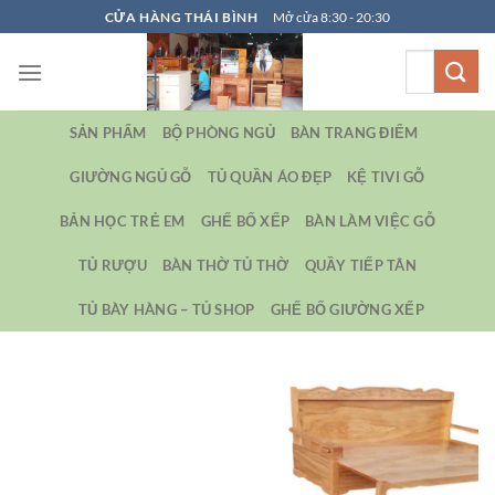
Bỏ
CỬA HÀNG THÁI BÌNH
Mở cửa 8:30 - 20:30
qua
Tìm
nội
kiếm:
dung
SẢN PHẨM
BỘ PHÒNG NGỦ
BÀN TRANG ĐIỂM
GIƯỜNG NGỦ GỖ
TỦ QUẦN ÁO ĐẸP
KỆ TIVI GỖ
BẢN HỌC TRẺ EM
GHẾ BỐ XẾP
BÀN LÀM VIỆC GỖ
TỦ RƯỢU
BÀN THỜ TỦ THỜ
QUẦY TIẾP TÂN
TỦ BÀY HÀNG – TỦ SHOP
GHẾ BỐ GIƯỜNG XẾP