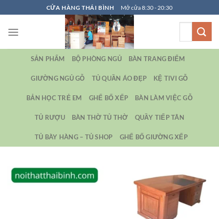
Bỏ
CỬA HÀNG THÁI BÌNH
Mở cửa 8:30 - 20:30
qua
Tìm
nội
kiếm:
dung
SẢN PHẨM
BỘ PHÒNG NGỦ
BÀN TRANG ĐIỂM
GIƯỜNG NGỦ GỖ
TỦ QUẦN ÁO ĐẸP
KỆ TIVI GỖ
BẢN HỌC TRẺ EM
GHẾ BỐ XẾP
BÀN LÀM VIỆC GỖ
TỦ RƯỢU
BÀN THỜ TỦ THỜ
QUẦY TIẾP TÂN
TỦ BÀY HÀNG – TỦ SHOP
GHẾ BỐ GIƯỜNG XẾP