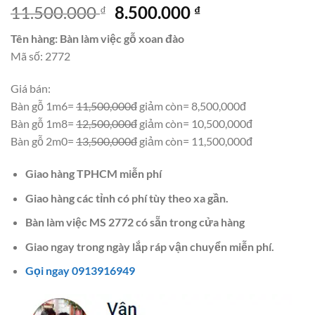
Giá
Giá
11.500.000
8.500.000
₫
₫
gốc
hiện
Tên hàng: Bàn làm việc gỗ xoan đào
là:
tại
Mã số: 2772
11.500.000 ₫.
là:
8.500.000 ₫.
Giá bán:
Bàn gỗ 1m6=
11,500,000đ
giảm còn= 8,500,000đ
Bàn gỗ 1m8=
12,500,000đ
giảm còn= 10,500,000đ
Bàn gỗ 2m0=
13,500,000đ
giảm còn= 11,500,000đ
Giao hàng TPHCM miễn phí
Giao hàng các tỉnh có phí tùy theo xa gần.
Bàn làm việc MS 2772 có sẵn trong cửa hàng
Giao ngay trong ngày lắp ráp vận chuyển miễn phí.
Gọi ngay 0913916949