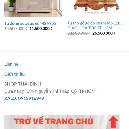
Tủ thờ gỗ gõ đỏ chạm MS 1185 |
Tủ đựng quần áo gỗ MS 9955
GIAO HỎA TỐC TPHCM
Giá
Giá
14.500.000
₫
11.500.000
₫
gốc
hiện
Giá
Giá
32.500.000
₫
26.500.000
₫
là:
tại
gốc
hiện
14.500.000 ₫.
là:
là:
tại
11.500.000 ₫.
32.500.000 ₫.
là:
26.500.
Liên hệ
Giới thiệu
SHOP THÁI BÌNH
Cửa hàng : 199 Nguyễn Thị Thập, Q7, TPHCM.
ZALO: 0913916949