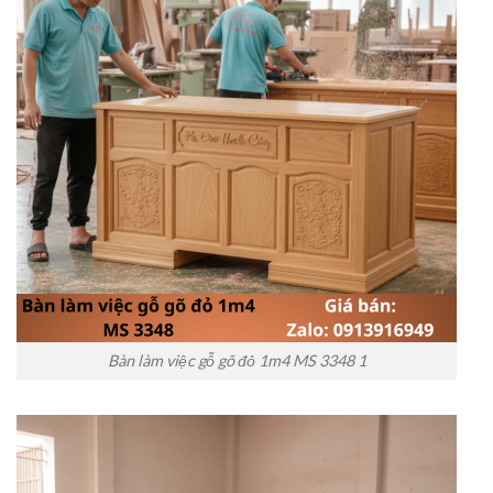
Bàn làm việc gỗ gõ đỏ 1m4 MS 3348 1