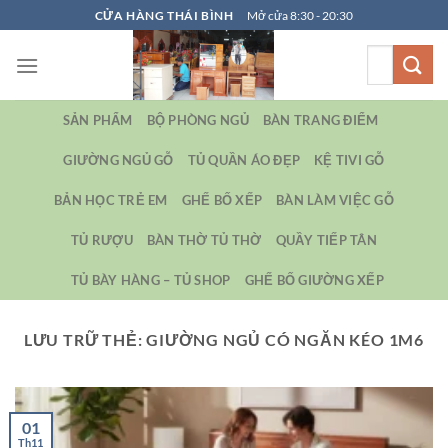
Bỏ
CỬA HÀNG THÁI BÌNH
Mở cửa 8:30 - 20:30
qua
Tìm
nội
kiếm:
dung
SẢN PHẨM
BỘ PHÒNG NGỦ
BÀN TRANG ĐIỂM
GIƯỜNG NGỦ GỖ
TỦ QUẦN ÁO ĐẸP
KỆ TIVI GỖ
BẢN HỌC TRẺ EM
GHẾ BỐ XẾP
BÀN LÀM VIỆC GỖ
TỦ RƯỢU
BÀN THỜ TỦ THỜ
QUẦY TIẾP TÂN
TỦ BÀY HÀNG – TỦ SHOP
GHẾ BỐ GIƯỜNG XẾP
LƯU TRỮ THẺ:
GIƯỜNG NGỦ CÓ NGĂN KÉO 1M6
01
Th11