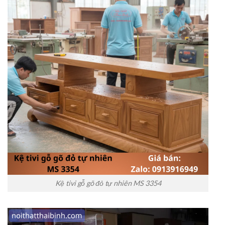
Kệ tivi gỗ gõ đỏ tự nhiên MS 3354