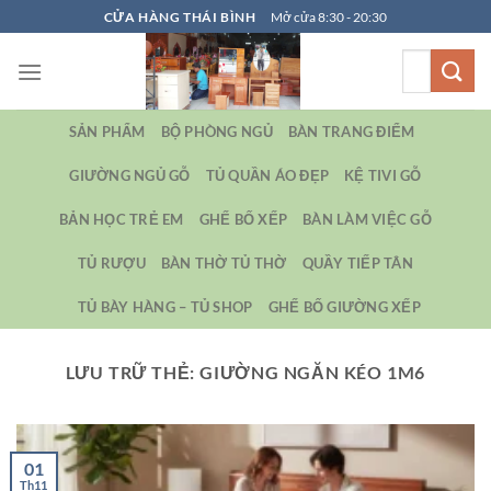
Bỏ
CỬA HÀNG THÁI BÌNH
Mở cửa 8:30 - 20:30
qua
Tìm
nội
kiếm:
dung
SẢN PHẨM
BỘ PHÒNG NGỦ
BÀN TRANG ĐIỂM
GIƯỜNG NGỦ GỖ
TỦ QUẦN ÁO ĐẸP
KỆ TIVI GỖ
BẢN HỌC TRẺ EM
GHẾ BỐ XẾP
BÀN LÀM VIỆC GỖ
TỦ RƯỢU
BÀN THỜ TỦ THỜ
QUẦY TIẾP TÂN
TỦ BÀY HÀNG – TỦ SHOP
GHẾ BỐ GIƯỜNG XẾP
LƯU TRỮ THẺ:
GIƯỜNG NGĂN KÉO 1M6
01
Th11