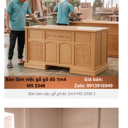
Bàn làm việc gỗ gõ đỏ 1m4 MS 3348 1