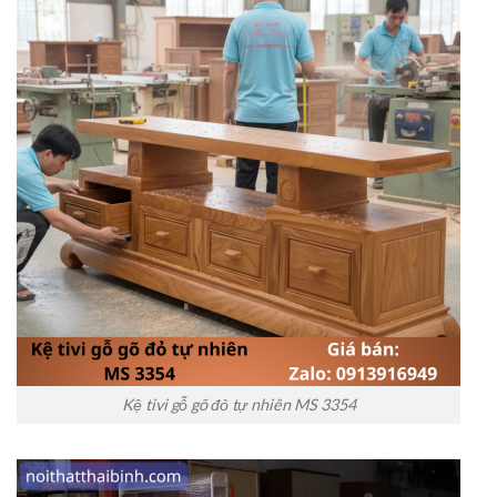
Kệ tivi gỗ gõ đỏ tự nhiên MS 3354