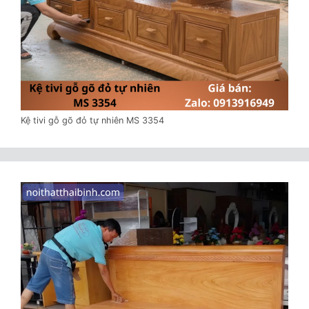
Kệ tivi gỗ gõ đỏ tự nhiên MS 3354