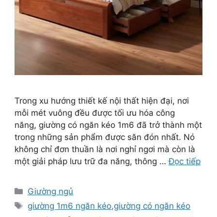
Trong xu hướng thiết kế nội thất hiện đại, nơi
mỗi mét vuông đều được tối ưu hóa công
năng, giường có ngăn kéo 1m6 đã trở thành một
trong những sản phẩm được săn đón nhất. Nó
không chỉ đơn thuần là nơi nghỉ ngơi mà còn là
một giải pháp lưu trữ đa năng, thông …
Đọc tiếp
Danh
Giường ngủ
mục
Thẻ
giường 1m6 ngăn kéo
,
giường có ngăn kéo