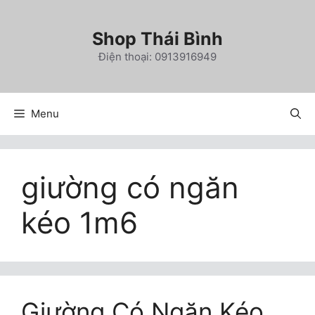
Chuyển
đến
Shop Thái Bình
nội
Điện thoại: 0913916949
dung
Menu
giường có ngăn
kéo 1m6
Giường Có Ngăn Kéo