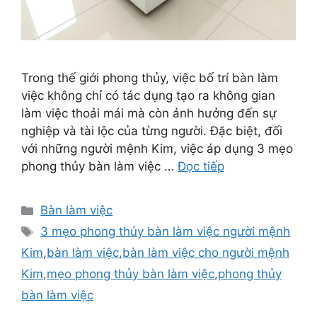
Trong thế giới phong thủy, việc bố trí bàn làm
việc không chỉ có tác dụng tạo ra không gian
làm việc thoải mái mà còn ảnh hưởng đến sự
nghiệp và tài lộc của từng người. Đặc biệt, đối
với những người mệnh Kim, việc áp dụng 3 mẹo
phong thủy bàn làm việc …
Đọc tiếp
Danh
Bàn làm việc
mục
Thẻ
3 mẹo phong thủy bàn làm việc người mệnh
Kim
,
bàn làm việc
,
bàn làm việc cho người mệnh
Kim
,
mẹo phong thủy bàn làm việc
,
phong thủy
bàn làm việc