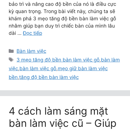
bảo trì và nâng cao độ bền của nó là điều cực
kỳ quan trọng. Trong bài viết này, chúng ta sẽ
khám phá 3 mẹo tăng độ bền bàn làm việc gỗ
nhằm giúp bạn duy trì chiếc bàn của mình lâu
dài …
Đọc tiếp
Danh
Bàn làm việc
mục
Thẻ
3 mẹo tăng độ bền bàn làm việc gỗ
,
bàn làm
việc
,
bàn làm việc gỗ
,
mẹo giữ bàn làm việc
bền
,
tăng độ bền bàn làm việc
4 cách làm sáng mặt
bàn làm việc cũ – Giúp