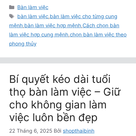
Danh
Bàn làm việc
mục
Thẻ
bàn làm việc
,
bàn làm việc cho từng cung
mệnh
,
bàn làm việc hợp mệnh
,
Cách chọn bàn
làm việc hợp cung mệnh
,
chọn bàn làm việc theo
phong thủy
Bí quyết kéo dài tuổi
thọ bàn làm việc – Giữ
cho không gian làm
việc luôn bền đẹp
22 Tháng 6, 2025
Bởi
shopthaibinh