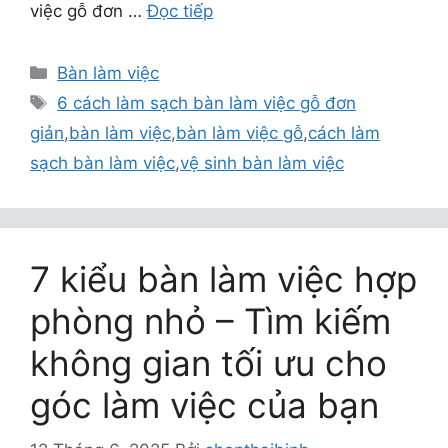
việc gỗ đơn …
Đọc tiếp
Danh
Bàn làm việc
mục
Thẻ
6 cách làm sạch bàn làm việc gỗ đơn
giản
,
bàn làm việc
,
bàn làm việc gỗ
,
cách làm
sạch bàn làm việc
,
vệ sinh bàn làm việc
7 kiểu bàn làm việc hợp
phòng nhỏ – Tìm kiếm
không gian tối ưu cho
góc làm việc của bạn