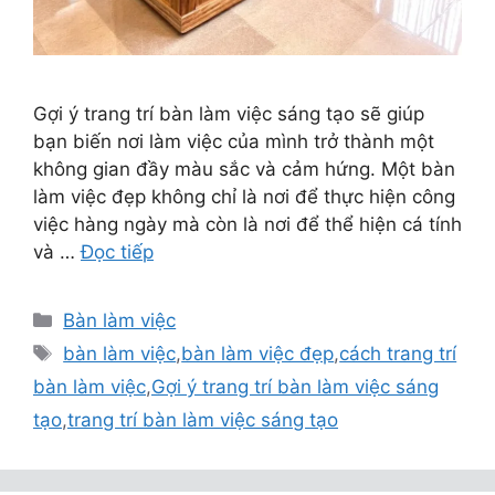
Gợi ý trang trí bàn làm việc sáng tạo sẽ giúp
bạn biến nơi làm việc của mình trở thành một
không gian đầy màu sắc và cảm hứng. Một bàn
làm việc đẹp không chỉ là nơi để thực hiện công
việc hàng ngày mà còn là nơi để thể hiện cá tính
và …
Đọc tiếp
Danh
Bàn làm việc
mục
Thẻ
bàn làm việc
,
bàn làm việc đẹp
,
cách trang trí
bàn làm việc
,
Gợi ý trang trí bàn làm việc sáng
tạo
,
trang trí bàn làm việc sáng tạo