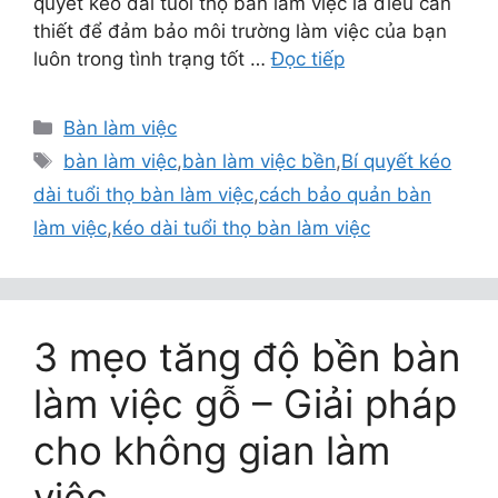
quyết kéo dài tuổi thọ bàn làm việc là điều cần
thiết để đảm bảo môi trường làm việc của bạn
luôn trong tình trạng tốt …
Đọc tiếp
Danh
Bàn làm việc
mục
Thẻ
bàn làm việc
,
bàn làm việc bền
,
Bí quyết kéo
dài tuổi thọ bàn làm việc
,
cách bảo quản bàn
làm việc
,
kéo dài tuổi thọ bàn làm việc
3 mẹo tăng độ bền bàn
làm việc gỗ – Giải pháp
cho không gian làm
việc