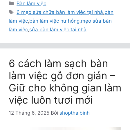
Danh
Bàn làm việc
mục
Thẻ
6 mẹo sửa chữa bàn làm việc tại nhà
,
bàn
làm việc
,
bàn làm việc hư hỏng
,
mẹo sửa bàn
làm việc
,
sửa bàn làm việc tại nhà
6 cách làm sạch bàn
làm việc gỗ đơn giản –
Giữ cho không gian làm
việc luôn tươi mới
12 Tháng 6, 2025
Bởi
shopthaibinh