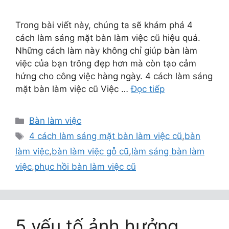
Trong bài viết này, chúng ta sẽ khám phá 4
cách làm sáng mặt bàn làm việc cũ hiệu quả.
Những cách làm này không chỉ giúp bàn làm
việc của bạn trông đẹp hơn mà còn tạo cảm
hứng cho công việc hàng ngày. 4 cách làm sáng
mặt bàn làm việc cũ Việc …
Đọc tiếp
Danh
Bàn làm việc
mục
Thẻ
4 cách làm sáng mặt bàn làm việc cũ
,
bàn
làm việc
,
bàn làm việc gỗ cũ
,
làm sáng bàn làm
việc
,
phục hồi bàn làm việc cũ
5 yếu tố ảnh hưởng