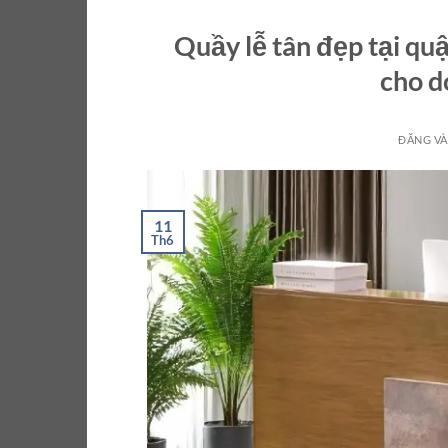
Quầy lễ tân đẹp tại qu
cho d
ĐĂNG V
11
Th6