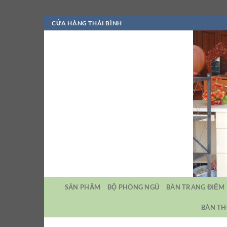
Bỏ
CỬA HÀNG THÁI BÌNH
qua
nội
dung
SẢN PHẨM
BỘ PHÒNG NGỦ
BÀN TRANG ĐIỂM
BÀN TH