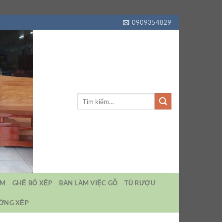
0909354829
Tìm
kiếm:
EM
GHẾ BỐ XẾP
BÀN LÀM VIỆC GỖ
TỦ RƯỢU
ƯỜNG XẾP