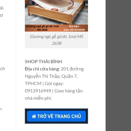
i,
sự
Giường ngủ gỗ gõ đỏ 1m6 MS
2638
í
SHOP THÁI BÌNH
ách
Địa chỉ cửa hàng:
201 đường
Nguyễn Thị Thập, Quận 7,
TPHCM | Gọi ngay:
0913916949 | Giao hàng tận
nhà miễn phí.
n