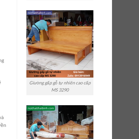
ng
ẽ
Giường gấp gỗ tự nhiên cao cấp
MS 3290
và
yền