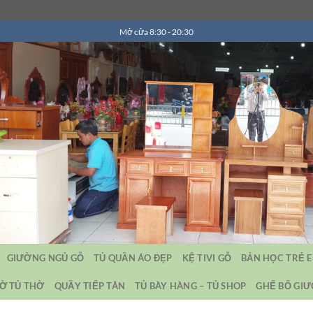
Mở cửa 8:30 - 20:30
GIƯỜNG NGỦ GỖ
TỦ QUẦN ÁO ĐẸP
KỆ TIVI GỖ
BẢN HỌC TRẺ 
Ờ TỦ THỜ
QUẦY TIẾP TÂN
TỦ BÀY HÀNG – TỦ SHOP
GHẾ BỐ GI