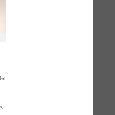
iệm
n,