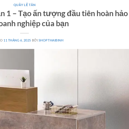
QUẦY LỄ TÂN
ận 1 – Tạo ấn tượng đầu tiên hoàn hảo
oanh nghiệp của bạn
ÀO
11 THÁNG 6, 2025
BỞI
SHOPTHAIBINH