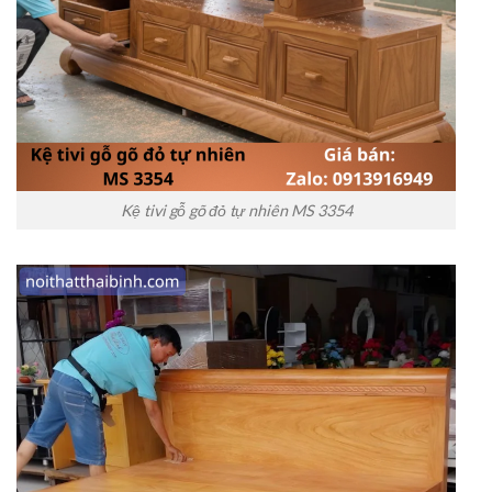
Kệ tivi gỗ gõ đỏ tự nhiên MS 3354