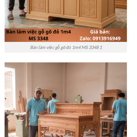
Bàn làm việc gỗ gõ đỏ 1m4 MS 3348 1