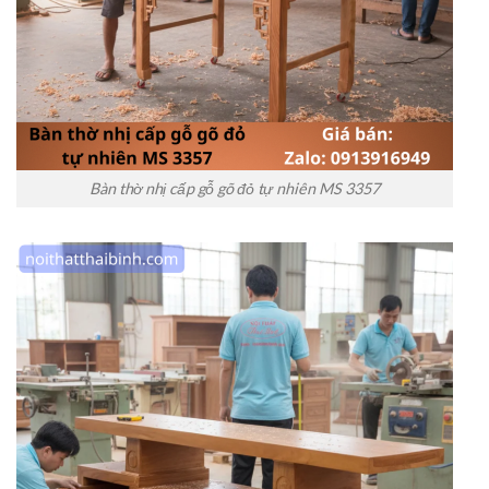
Bàn thờ nhị cấp gỗ gõ đỏ tự nhiên MS 3357