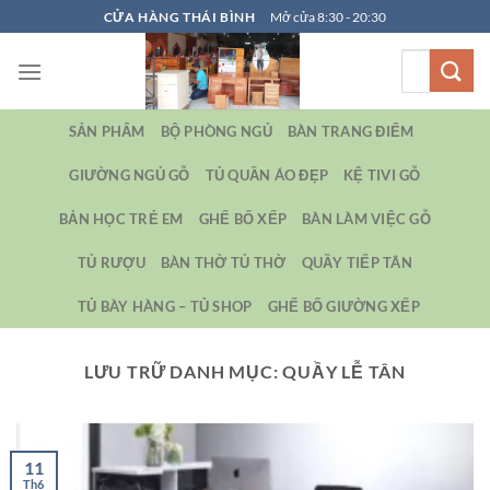
Bỏ
CỬA HÀNG THÁI BÌNH
Mở cửa 8:30 - 20:30
qua
Tìm
nội
kiếm:
dung
SẢN PHẨM
BỘ PHÒNG NGỦ
BÀN TRANG ĐIỂM
GIƯỜNG NGỦ GỖ
TỦ QUẦN ÁO ĐẸP
KỆ TIVI GỖ
BẢN HỌC TRẺ EM
GHẾ BỐ XẾP
BÀN LÀM VIỆC GỖ
TỦ RƯỢU
BÀN THỜ TỦ THỜ
QUẦY TIẾP TÂN
TỦ BÀY HÀNG – TỦ SHOP
GHẾ BỐ GIƯỜNG XẾP
LƯU TRỮ DANH MỤC:
QUẦY LỄ TÂN
11
Th6