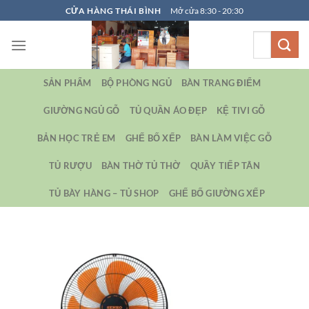
Bỏ
CỬA HÀNG THÁI BÌNH
Mở cửa 8:30 - 20:30
qua
Tìm
nội
kiếm:
dung
SẢN PHẨM
BỘ PHÒNG NGỦ
BÀN TRANG ĐIỂM
GIƯỜNG NGỦ GỖ
TỦ QUẦN ÁO ĐẸP
KỆ TIVI GỖ
BẢN HỌC TRẺ EM
GHẾ BỐ XẾP
BÀN LÀM VIỆC GỖ
TỦ RƯỢU
BÀN THỜ TỦ THỜ
QUẦY TIẾP TÂN
TỦ BÀY HÀNG – TỦ SHOP
GHẾ BỐ GIƯỜNG XẾP