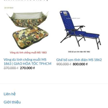
Võng dù lính chống muỗi MS
Ghế bố sơn tĩnh điện MS 1862
1863 | GIAO HỎA TỐC TPHCM
Giá
Giá
900.000
₫
800.000
₫
gốc
hiện
Giá
Giá
370.000
₫
270.000
₫
là:
tại
gốc
hiện
900.000 ₫.
là:
là:
tại
800.000 ₫.
370.000 ₫.
là:
270.000 ₫.
Liên hệ
Giới thiệu