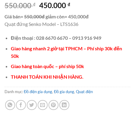
Giá
Giá
550.000
450.000
₫
₫
gốc
hiện
Giá bán=
550,000đ
giảm còn= 450,000đ
là:
tại
Quạt đứng Senko Model – LTS1636
550.000 ₫.
là:
450.000 ₫.
Điện thoại : 028 6670 6670 – 0913 916 949
Giao hàng nhanh 2 giờ tại TPHCM – Phí ship 30k đến
50k
Giao hàng toàn quốc – phí ship 50k
THANH TOÁN KHI NHẬN HÀNG.
Danh mục:
Đồ điện gia dụng
,
Đồ gia dụng
,
Quạt điện