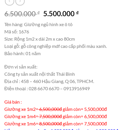
Giá
Giá
6.500.000
5.500.000
₫
₫
gốc
hiện
Tên hàng: Giường ngủ hình xe ô tô
là:
tại
Mã số: 1676
6.500.000 ₫.
là:
Size: Rộng 1m2 x dài 2m x cao 80cm
5.500.000 ₫.
Loại gỗ: gỗ công nghiệp mdf cao cấp phối màu xanh.
Bảo hành: 01 năm
Đơn vị sản xuất:
Công ty sản xuất nội thất Thái Bình
Địa chỉ : 458 – 460 Hậu Giang, Q 06, TPHCM.
Điện thoại : 028 6670 6670 – 0913916949
Giá bán :
Giường xe 1m2=
6,500,000đ
giảm còn= 5,500,000đ
Giường xe 1m4=
7,500,000đ
giảm còn= 6,500,000đ
Giường xe 1m6=
8,500,000đ
giảm còn= 7,500,000đ