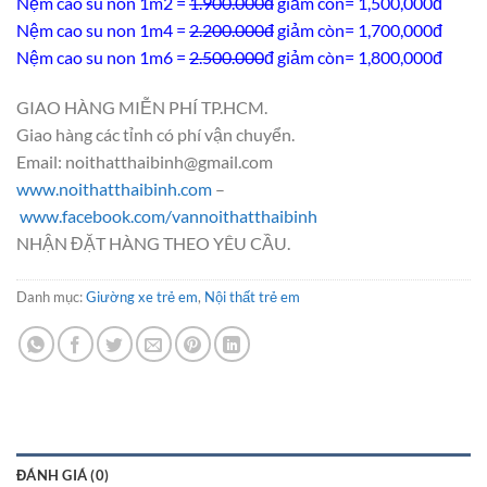
Nệm cao su non 1m2 =
1.900.000đ
giảm còn= 1,500,000đ
Nệm cao su non 1m4 =
2.200.000đ
giảm còn= 1,700,000đ
Nệm cao su non 1m6 =
2.500.000
đ giảm còn= 1,800,000đ
GIAO HÀNG MIỄN PHÍ TP.HCM.
Giao hàng các tỉnh có phí vận chuyển.
Email: noithatthaibinh@gmail.com
www.noithatthaibinh.com
–
www.facebook.com/vannoithatthaibinh
NHẬN ĐẶT HÀNG THEO YÊU CẦU.
Danh mục:
Giường xe trẻ em
,
Nội thất trẻ em
ĐÁNH GIÁ (0)