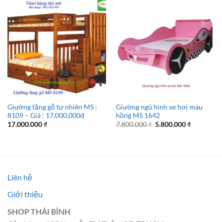
Giường tầng gỗ tự nhiên MS :
Giường ngủ hình xe hơi màu
8109 – Giá : 17,000,000đ
hồng MS 1642
Giá
Giá
17.000.000
₫
7.800.000
₫
5.800.000
₫
gốc
hiện
là:
tại
7.800.000 ₫.
là:
5.800.000 
Liên hệ
Giới thiệu
SHOP THÁI BÌNH