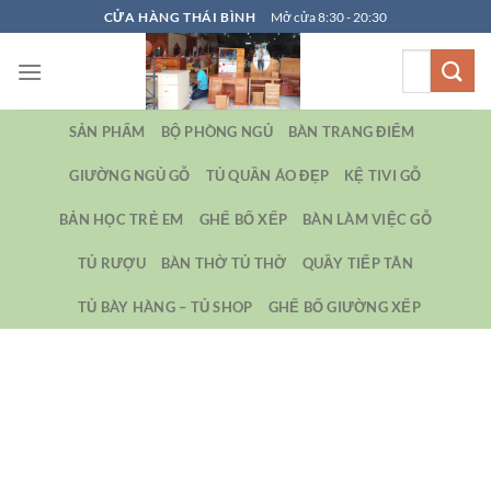
Bỏ
CỬA HÀNG THÁI BÌNH
Mở cửa 8:30 - 20:30
qua
Tìm
nội
kiếm:
dung
SẢN PHẨM
BỘ PHÒNG NGỦ
BÀN TRANG ĐIỂM
GIƯỜNG NGỦ GỖ
TỦ QUẦN ÁO ĐẸP
KỆ TIVI GỖ
BẢN HỌC TRẺ EM
GHẾ BỐ XẾP
BÀN LÀM VIỆC GỖ
TỦ RƯỢU
BÀN THỜ TỦ THỜ
QUẦY TIẾP TÂN
TỦ BÀY HÀNG – TỦ SHOP
GHẾ BỐ GIƯỜNG XẾP