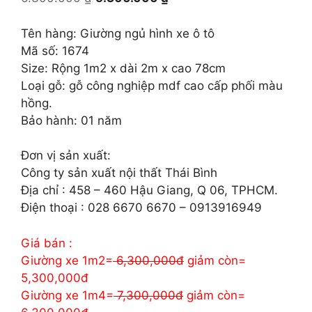
gốc
hiện
là:
tại
Tên hàng: Giường ngủ hình xe ô tô
6.300.000 ₫.
là:
Mã số: 1674
5.300.000 ₫.
Size: Rộng 1m2 x dài 2m x cao 78cm
Loại gỗ: gỗ công nghiệp mdf cao cấp phối màu
hồng.
Bảo hành: 01 năm
Đơn vị sản xuất:
Công ty sản xuất nội thất Thái Bình
Địa chỉ : 458 – 460 Hậu Giang, Q 06, TPHCM.
Điện thoại : 028 6670 6670 – 0913916949
Giá bán :
Giường xe 1m2=
6,300,000đ
giảm còn=
5,300,000đ
Giường xe 1m4=
7,300,000đ
giảm còn=