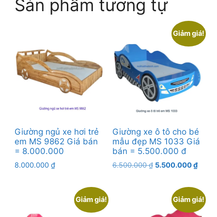
Sản phẩm tương tự
Giảm giá!
Giường ngủ xe hơi trẻ
Giường xe ô tô cho bé
em MS 9862 Giá bán
mẫu đẹp MS 1033 Giá
= 8.000.000
bán = 5.500.000 đ
Giá
Giá
8.000.000
₫
6.500.000
₫
5.500.000
₫
gốc
hiện
là:
tại
6.500.000 ₫.
là:
Giảm giá!
Giảm giá!
5.500