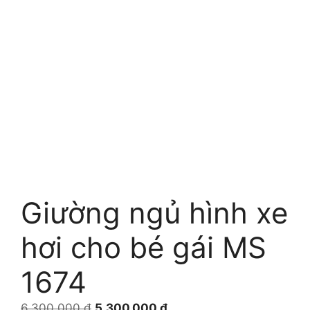
Giường ngủ hình xe
hơi cho bé gái MS
1674
Giá
Giá
6.300.000
₫
5.300.000
₫