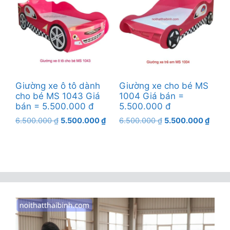
Giường xe ô tô dành
Giường xe cho bé MS
cho bé MS 1043 Giá
1004 Giá bán =
bán = 5.500.000 đ
5.500.000 đ
Giá
Giá
Giá
Giá
6.500.000
₫
5.500.000
₫
6.500.000
₫
5.500.000
₫
gốc
hiện
gốc
hiện
là:
tại
là:
tại
6.500.000 ₫.
là:
6.500.000 ₫.
là:
5.500.000 ₫.
5.500