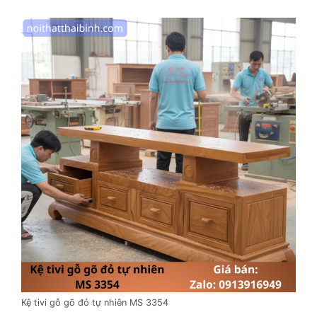
Kệ tivi gỗ gõ đỏ tự nhiên MS 3354