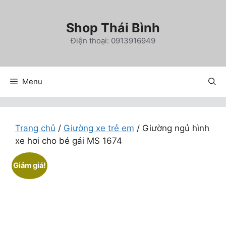
Chuyển
đến
Shop Thái Bình
nội
Điện thoại: 0913916949
dung
Menu
Trang chủ
/
Giường xe trẻ em
/ Giường ngủ hình
xe hơi cho bé gái MS 1674
Giảm giá!