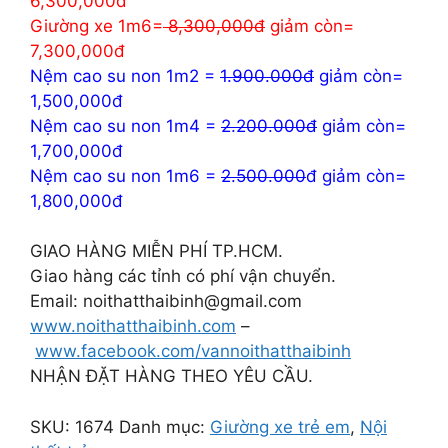
6,300,000đ
Giường xe 1m6=
8,300,000đ
giảm còn=
7,300,000đ
Nệm cao su non 1m2 =
1.900.000đ
giảm còn=
1,500,000đ
Nệm cao su non 1m4 =
2.200.000đ
giảm còn=
1,700,000đ
Nệm cao su non 1m6 =
2.500.000
đ giảm còn=
1,800,000đ
GIAO HÀNG MIỄN PHÍ TP.HCM.
Giao hàng các tỉnh có phí vận chuyển.
Email: noithatthaibinh@gmail.com
www.noithatthaibinh.com
–
www.facebook.com/vannoithatthaibinh
NHẬN ĐẶT HÀNG THEO YÊU CẦU.
SKU:
1674
Danh mục:
Giường xe trẻ em
,
Nội