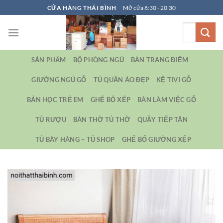
Bỏ
CỬA HÀNG THÁI BÌNH
Mở cửa 8:30 - 20:30
qua
Tìm
nội
kiếm:
dung
SẢN PHẨM
BỘ PHÒNG NGỦ
BÀN TRANG ĐIỂM
GIƯỜNG NGỦ GỖ
TỦ QUẦN ÁO ĐẸP
KỆ TIVI GỖ
BẢN HỌC TRẺ EM
GHẾ BỐ XẾP
BÀN LÀM VIỆC GỖ
TỦ RƯỢU
BÀN THỜ TỦ THỜ
QUẦY TIẾP TÂN
TỦ BÀY HÀNG – TỦ SHOP
GHẾ BỐ GIƯỜNG XẾP