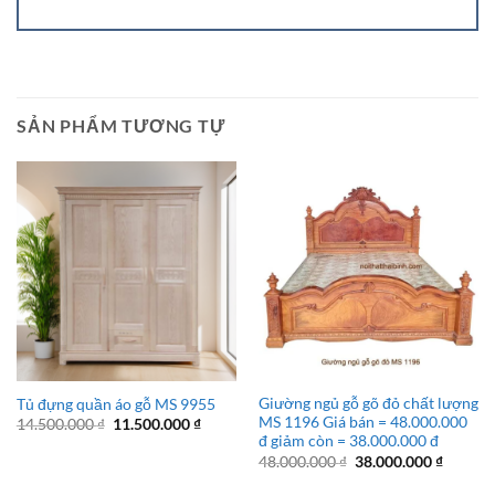
SẢN PHẨM TƯƠNG TỰ
Giường ngủ gỗ gõ đỏ chất lượng
Tủ đựng quần áo gỗ MS 9955
MS 1196 Giá bán = 48.000.000
Giá
Giá
14.500.000
₫
11.500.000
₫
gốc
hiện
đ giảm còn = 38.000.000 đ
là:
tại
Giá
Giá
48.000.000
₫
38.000.000
₫
14.500.000 ₫.
là:
gốc
hiện
11.500.000 ₫.
là:
tại