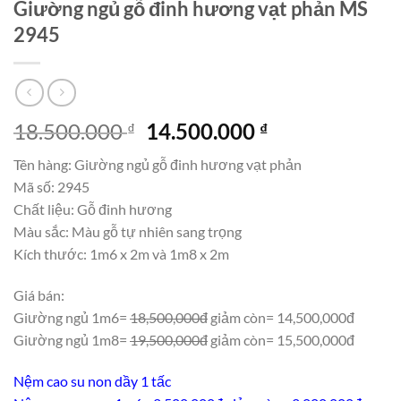
Giường ngủ gỗ đinh hương vạt phản MS
2945
Giá
Giá
18.500.000
14.500.000
₫
₫
gốc
hiện
Tên hàng: Giường ngủ gỗ đinh hương vạt phản
là:
tại
Mã số: 2945
18.500.000 ₫.
là:
Chất liệu: Gỗ đinh hương
14.500.000 ₫.
Màu sắc: Màu gỗ tự nhiên sang trọng
Kích thước: 1m6 x 2m và 1m8 x 2m
Giá bán:
Giường ngủ 1m6=
18,500,000đ
giảm còn= 14,500,000đ
Giường ngủ 1m8=
19,500,000đ
giảm còn= 15,500,000đ
Nệm cao su non dầy 1 tấc