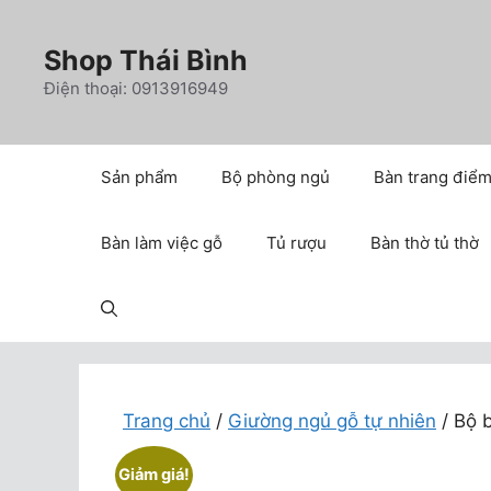
Chuyển
đến
Shop Thái Bình
nội
Điện thoại: 0913916949
dung
Sản phẩm
Bộ phòng ngủ
Bàn trang điể
Bàn làm việc gỗ
Tủ rượu
Bàn thờ tủ thờ
Trang chủ
/
Giường ngủ gỗ tự nhiên
/ Bộ 
Giảm giá!