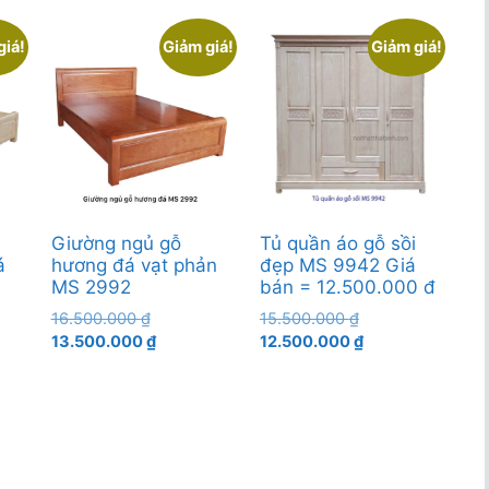
giá!
Giảm giá!
Giảm giá!
Giường ngủ gỗ
Tủ quần áo gỗ sồi
á
hương đá vạt phản
đẹp MS 9942 Giá
MS 2992
bán = 12.500.000 đ
Giá
Giá
16.500.000
₫
15.500.000
₫
gốc
Giá
gốc
Giá
13.500.000
₫
12.500.000
₫
là:
hiện
là:
hiện
000 ₫.
16.500.000 ₫.
tại
15.500.000 ₫.
tại
là:
là:
000 ₫.
13.500.000 ₫.
12.500.000 ₫.