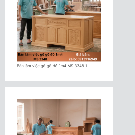
Bàn làm việc gỗ gõ đỏ 1m4 MS 3348 1