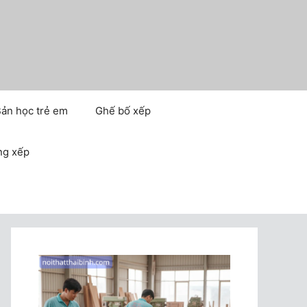
ản học trẻ em
Ghế bố xếp
ng xếp