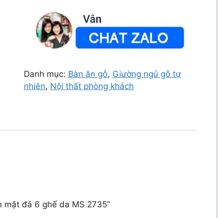
Danh mục:
Bàn ăn gỗ
,
Giường ngủ gỗ tự
nhiên
,
Nội thất phòng khách
ăn mặt đá 6 ghế da MS 2735”