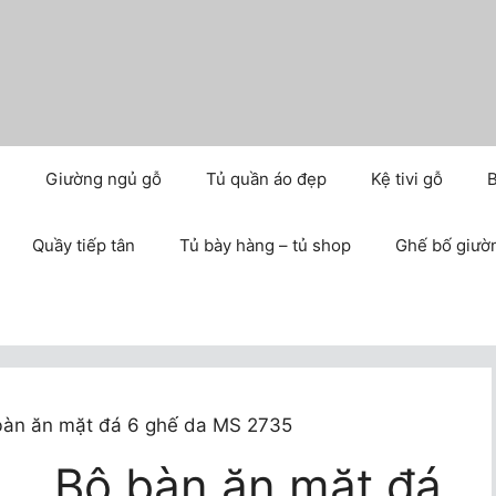
m
Giường ngủ gỗ
Tủ quần áo đẹp
Kệ tivi gỗ
B
Quầy tiếp tân
Tủ bày hàng – tủ shop
Ghế bố giườ
bàn ăn mặt đá 6 ghế da MS 2735
Bộ bàn ăn mặt đá