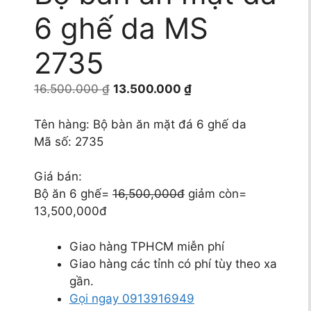
6 ghế da MS
2735
Giá
Giá
16.500.000
₫
13.500.000
₫
gốc
hiện
là:
tại
Tên hàng: Bộ bàn ăn mặt đá 6 ghế da
16.500.000 ₫.
là:
Mã số: 2735
13.500.000 ₫.
Giá bán:
Bộ ăn 6 ghế=
16,500,000đ
giảm còn=
13,500,000đ
Giao hàng TPHCM miễn phí
Giao hàng các tỉnh có phí tùy theo xa
gần.
Gọi ngay 0913916949