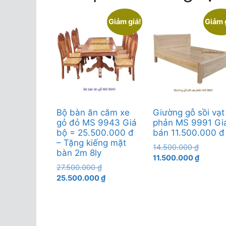
Giảm giá!
Giảm 
Bộ bàn ăn căm xe
Giường gỗ sồi vạt
gỏ đỏ MS 9943 Giá
phản MS 9991 Gi
bộ = 25.500.000 đ
bán 11.500.000 đ
– Tặng kiếng mặt
Giá
14.500.000
₫
bàn 2m 8ly
gốc
Giá
11.500.000
₫
Giá
27.500.000
₫
là:
hiện
gốc
Giá
25.500.000
₫
14.500.
tại
là:
hiện
là:
27.500.000 ₫.
tại
11.500.
là:
25.500.000 ₫.