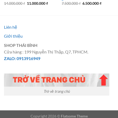
Giá
Giá
Giá
Giá
14.000.000
₫
11.000.000
₫
7.500.000
₫
6.500.000
₫
gốc
hiện
gốc
hiện
là:
tại
là:
tại
14.000.000 ₫.
là:
7.500.000 ₫.
là:
11.000.000 ₫.
6.500.000 
Liên hệ
Giới thiệu
SHOP THÁI BÌNH
Cửa hàng : 199 Nguyễn Thị Thập, Q7, TPHCM.
ZALO: 0913916949
Trở về trang chủ
Copyright 2026 ©
Flatsome Theme