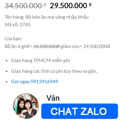
Giá
Giá
34.500.000
29.500.000
₫
₫
gốc
hiện
Tên hàng: Bộ bàn ăn mạ vàng nhập khẩu
là:
tại
Mã số: 2745
34.500.000 ₫.
là:
29.500.000 ₫.
Giá bán:
Bộ ăn 6 ghế=
34,500,000đ
giảm còn= 29,500,000đ
Giao hàng TPHCM miễn phí
Giao hàng các tỉnh có phí tùy theo xa gần.
Gọi ngay 0913916949