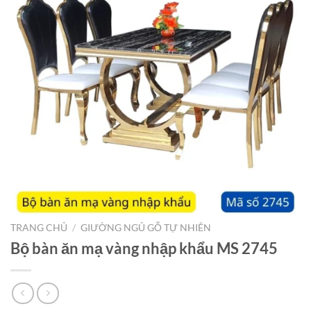
TRANG CHỦ
/
GIƯỜNG NGỦ GỖ TỰ NHIÊN
Bộ bàn ăn mạ vàng nhập khẩu MS 2745