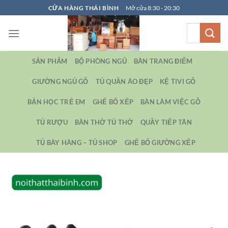
Bỏ
CỬA HÀNG THÁI BÌNH
Mở cửa 8:30 - 20:30
qua
Tìm
nội
kiếm:
dung
SẢN PHẨM
BỘ PHÒNG NGỦ
BÀN TRANG ĐIỂM
GIƯỜNG NGỦ GỖ
TỦ QUẦN ÁO ĐẸP
KỆ TIVI GỖ
BẢN HỌC TRẺ EM
GHẾ BỐ XẾP
BÀN LÀM VIỆC GỖ
TỦ RƯỢU
BÀN THỜ TỦ THỜ
QUẦY TIẾP TÂN
TỦ BÀY HÀNG – TỦ SHOP
GHẾ BỐ GIƯỜNG XẾP