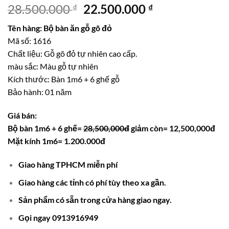
Giá
Giá
28.500.000
22.500.000
₫
₫
gốc
hiện
Tên hàng: Bộ bàn ăn gỗ gõ đỏ
là:
tại
Mã số: 1616
28.500.000 ₫.
là:
Chất liệu: Gỗ gõ đỏ tự nhiên cao cấp.
22.500.000 ₫.
màu sắc: Màu gỗ tự nhiên
Kích thước: Bàn 1m6 + 6 ghế gỗ
Bảo hành: 01 năm
Giá bán:
Bộ bàn 1m6 + 6 ghế=
28,500,000đ
giảm còn= 12,500,000đ
Mặt kính 1m6= 1.200.000đ
Giao hàng TPHCM miễn phí
Giao hàng các tỉnh có phí tùy theo xa gần.
Sản phẩm có sẵn trong cửa hàng giao ngay.
Gọi ngay 0913916949