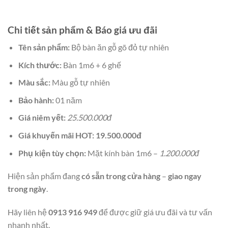
Chi tiết sản phẩm & Báo giá ưu đãi
Tên sản phẩm:
Bộ bàn ăn gỗ gõ đỏ tự nhiên
Kích thước:
Bàn 1m6 + 6 ghế
Màu sắc:
Màu gỗ tự nhiên
Bảo hành:
01 năm
Giá niêm yết:
25.500.000đ
Giá khuyến mãi HOT:
19.500.000đ
Phụ kiện tùy chọn:
Mặt kính bàn 1m6 –
1.200.000đ
Hiện sản phẩm đang
có sẵn trong cửa hàng
–
giao ngay
trong ngày
.
Hãy liên hệ
0913 916 949
để được giữ giá ưu đãi và tư vấn
nhanh nhất.