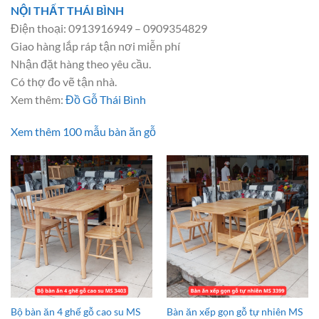
NỘI THẤT THÁI BÌNH
Điện thoại: 0913916949 – 0909354829
Giao hàng lắp ráp tận nơi miễn phí
Nhận đặt hàng theo yêu cầu.
Có thợ đo vẽ tận nhà.
Xem thêm:
Đồ Gỗ Thái Bình
Xem thêm 100 mẫu bàn ăn gỗ
Bộ bàn ăn 4 ghế gỗ cao su MS
Bàn ăn xếp gọn gỗ tự nhiên MS