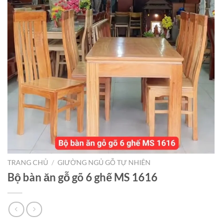
TRANG CHỦ
/
GIƯỜNG NGỦ GỖ TỰ NHIÊN
Bộ bàn ăn gỗ gõ 6 ghế MS 1616