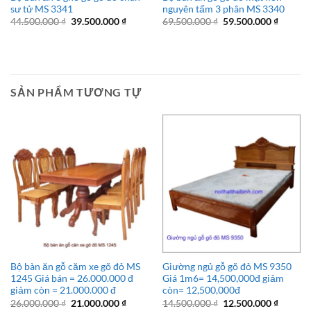
sư tử MS 3341
nguyên tấm 3 phân MS 3340
Giá
Giá
Giá
Giá
44.500.000
₫
39.500.000
₫
69.500.000
₫
59.500.000
₫
gốc
hiện
gốc
hiện
là:
tại
là:
tại
44.500.000 ₫.
là:
69.500.000 ₫.
là:
39.500.000 ₫.
59.500.
SẢN PHẨM TƯƠNG TỰ
Bộ bàn ăn gỗ căm xe gõ đỏ MS
Giường ngủ gỗ gõ đỏ MS 9350
1245 Giá bán = 26.000.000 đ
Giá 1m6= 14,500,000đ giảm
giảm còn = 21.000.000 đ
còn= 12,500,000đ
Giá
Giá
Giá
Giá
26.000.000
₫
21.000.000
₫
14.500.000
₫
12.500.000
₫