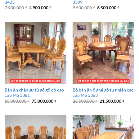
3403
3399
Giá
Giá
Giá
Giá
7.900.000
₫
4.900.000
₫
9.500.000
₫
6.500.000
₫
gốc
hiện
gốc
hiện
là:
tại
là:
tại
7.900.000 ₫.
là:
9.500.000 ₫.
là:
4.900.000 ₫.
6.500.000 
Bàn ăn chân sư tử gỗ gõ đỏ cao
Bộ bàn ăn 8 ghế gỗ tự nhiên cao
cấp MS 3381
cấp MS 3363
Giá
Giá
Giá
Giá
85.000.000
₫
75.000.000
₫
26.500.000
₫
21.500.000
₫
gốc
hiện
gốc
hiện
là:
tại
là:
tại
85.000.000 ₫.
là:
26.500.000 ₫.
là:
75.000.000 ₫.
21.500.