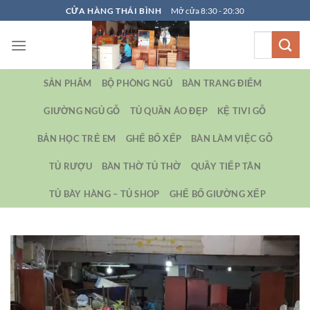
Bỏ
CỬA HÀNG THÁI BÌNH
Mở cửa 8:30 - 20:30
qua
Tìm
nội
kiếm:
dung
SẢN PHẨM
BỘ PHÒNG NGỦ
BÀN TRANG ĐIỂM
GIƯỜNG NGỦ GỖ
TỦ QUẦN ÁO ĐẸP
KỆ TIVI GỖ
BẢN HỌC TRẺ EM
GHẾ BỐ XẾP
BÀN LÀM VIỆC GỖ
TỦ RƯỢU
BÀN THỜ TỦ THỜ
QUẦY TIẾP TÂN
TỦ BÀY HÀNG – TỦ SHOP
GHẾ BỐ GIƯỜNG XẾP