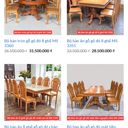
Bộ bàn tròn gỗ gõ đỏ 8 ghế MS
Bộ bàn ăn gỗ gõ đỏ 8 ghế MS
3360
3355
Giá
Giá
Giá
Giá
36.500.000
₫
31.500.000
₫
33.500.000
₫
28.500.000
₫
gốc
hiện
gốc
hiện
là:
tại
là:
tại
36.500.000 ₫.
là:
33.500.000 ₫.
là:
31.500.000 ₫.
28.500.
Bộ bàn ăn 8 ghế gỗ gõ đỏ chân
Bộ bàn ăn gỗ gõ đỏ mặt liền