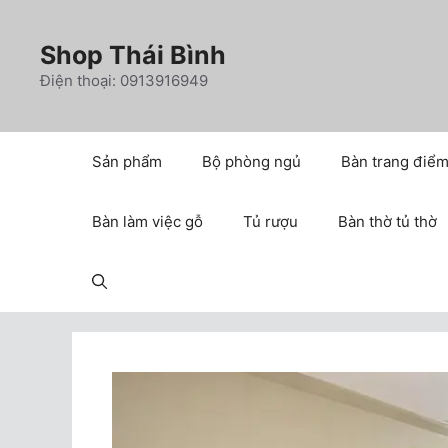
Chuyển
đến
Shop Thái Bình
nội
Điện thoại: 0913916949
dung
Sản phẩm
Bộ phòng ngủ
Bàn trang điể
Bàn làm việc gỗ
Tủ rượu
Bàn thờ tủ thờ