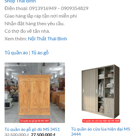
Shop Thái Bình
Điện thoại: 0913916949 – 0909354829
Giao hàng lắp ráp tận nơi miễn phí
Nhận đặt hàng theo yêu cầu.
Có thợ đo vẽ tận nhà.
Xem thêm:
Nội Thất Thái Bình
Tủ quần áo
|
Tủ áo gỗ
Tủ quần áo cửa lùa hiện đại MS
Tủ quần áo gỗ gõ đỏ MS 3451
3444
Giá
Giá
32.500.000
₫
27.500.000
₫