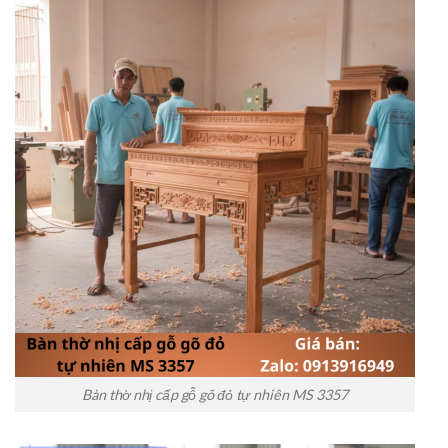
Bàn thờ nhị cấp gỗ gõ đỏ tự nhiên MS 3357