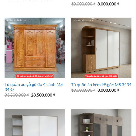
gốc
hiện
Giá
Giá
10.000.000
₫
8.000.000
₫
là:
tại
gốc
hiện
32.500.000 ₫.
là:
là:
tại
27.500.000 ₫.
10.000.000 ₫.
là:
8.000.00
Tủ quần áo gỗ gõ đỏ 4 cánh MS
Tủ quần áo kèm kệ góc MS 3434
3437
Giá
Giá
10.000.000
₫
8.000.000
₫
gốc
hiện
Giá
Giá
33.500.000
₫
28.500.000
₫
là:
tại
gốc
hiện
10.000.000 ₫.
là:
là:
tại
8.000.00
33.500.000 ₫.
là:
28.500.000 ₫.