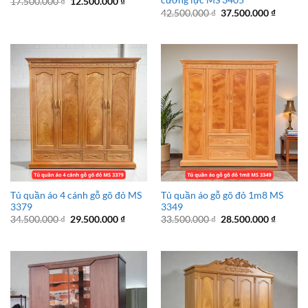
cường lực MS 3405
Giá
Giá
17.500.000
₫
12.500.000
₫
gốc
hiện
Giá
Giá
42.500.000
₫
37.500.000
₫
là:
tại
gốc
hiện
17.500.000 ₫.
là:
là:
tại
12.500.000 ₫.
42.500.000 ₫.
là:
37.500.
Tủ quần áo 4 cánh gỗ gõ đỏ MS
Tủ quần áo gỗ gõ đỏ 1m8 MS
3379
3349
Giá
Giá
Giá
Giá
34.500.000
₫
29.500.000
₫
33.500.000
₫
28.500.000
₫
gốc
hiện
gốc
hiện
là:
tại
là:
tại
34.500.000 ₫.
là:
33.500.000 ₫.
là:
29.500.000 ₫.
28.500.