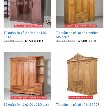
Tủ quần áo gỗ 2 cửa kính MS
Tủ quần áo gỗ gõ đỏ tự nhiên
3318
MS 3307
Giá
Giá
Giá
Giá
21.500.000
₫
16.500.000
₫
37.500.000
₫
32.500.000
₫
gốc
hiện
gốc
hiện
là:
tại
là:
tại
21.500.000 ₫.
là:
37.500.000 ₫.
là:
16.500.000 ₫.
32.500.
Tủ quần áo gỗ gõ đỏ có kệ trang
Tủ quần áo gỗ gõ đỏ MS 3298