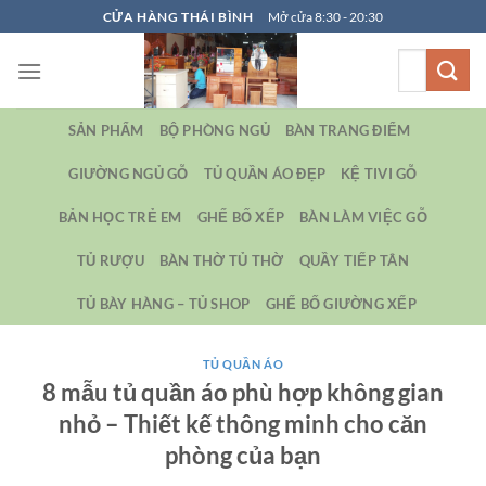
Bỏ
CỬA HÀNG THÁI BÌNH
Mở cửa 8:30 - 20:30
qua
Tìm
nội
kiếm:
dung
SẢN PHẨM
BỘ PHÒNG NGỦ
BÀN TRANG ĐIỂM
GIƯỜNG NGỦ GỖ
TỦ QUẦN ÁO ĐẸP
KỆ TIVI GỖ
BẢN HỌC TRẺ EM
GHẾ BỐ XẾP
BÀN LÀM VIỆC GỖ
TỦ RƯỢU
BÀN THỜ TỦ THỜ
QUẦY TIẾP TÂN
TỦ BÀY HÀNG – TỦ SHOP
GHẾ BỐ GIƯỜNG XẾP
TỦ QUẦN ÁO
8 mẫu tủ quần áo phù hợp không gian
nhỏ – Thiết kế thông minh cho căn
phòng của bạn