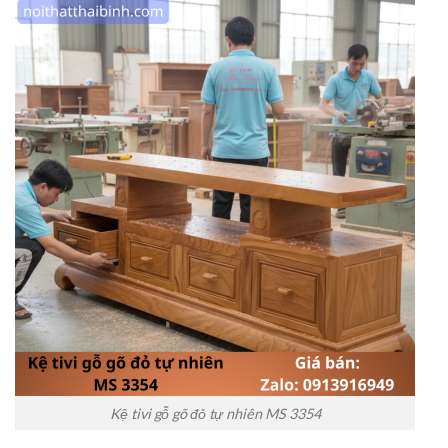
Kệ tivi gỗ gõ đỏ tự nhiên MS 3354