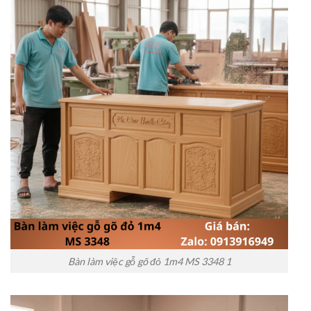
Bàn làm việc gỗ gõ đỏ 1m4 MS 3348 1