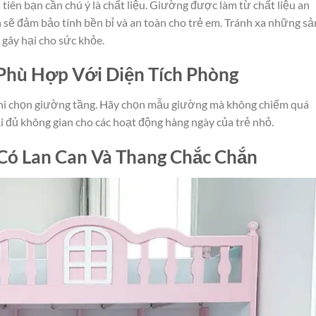
 tiên bạn cần chú ý là chất liệu. Giường được làm từ chất liệu an
 sẽ đảm bảo tính bền bỉ và an toàn cho trẻ em. Tránh xa những sả
 gây hại cho sức khỏe.
Phù Hợp Với Diện Tích Phòng
khi chọn giường tầng. Hãy chọn mẫu giường mà không chiếm quá
i đủ không gian cho các hoạt động hàng ngày của trẻ nhỏ.
 Có Lan Can Và Thang Chắc Chắn