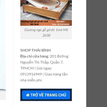
Giường ngủ gỗ gõ đỏ 1m6 MS
2638
SHOP THÁI BÌNH
Địa chỉ cửa hàng:
201 đường
Nguyễn Thị Thập, Quận 7,
TPHCM | Gọi ngay:
0913916949 | Giao hàng tận
nhà miễn phí.