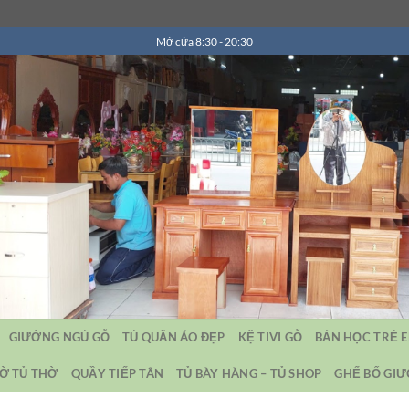
Mở cửa 8:30 - 20:30
GIƯỜNG NGỦ GỖ
TỦ QUẦN ÁO ĐẸP
KỆ TIVI GỖ
BẢN HỌC TRẺ 
Ờ TỦ THỜ
QUẦY TIẾP TÂN
TỦ BÀY HÀNG – TỦ SHOP
GHẾ BỐ GI