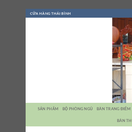
Bỏ
CỬA HÀNG THÁI BÌNH
qua
nội
dung
SẢN PHẨM
BỘ PHÒNG NGỦ
BÀN TRANG ĐIỂM
BÀN TH