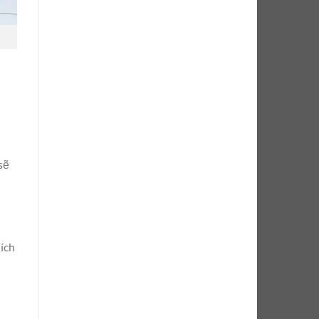
sẽ
ích