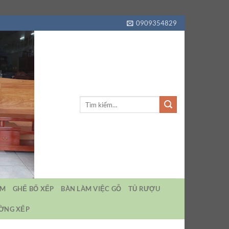
0909354829
Tìm
kiếm:
EM
GHẾ BỐ XẾP
BÀN LÀM VIỆC GỖ
TỦ RƯỢU
ƯỜNG XẾP