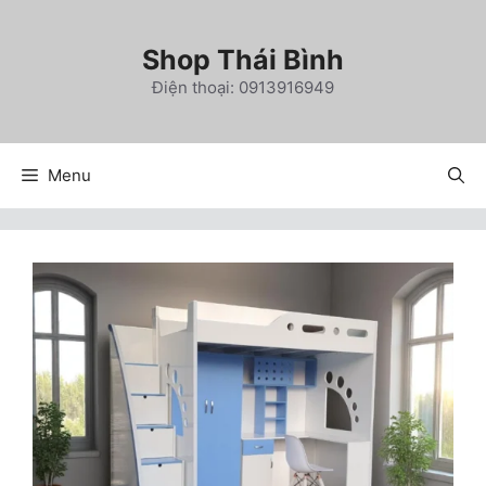
Chuyển
đến
Shop Thái Bình
nội
Điện thoại: 0913916949
dung
Menu