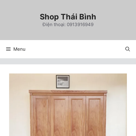
Chuyển
đến
Shop Thái Bình
nội
Điện thoại: 0913916949
dung
Menu