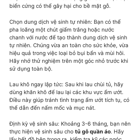
biển cứng có thể gây hại cho bề mặt gỗ.
Chọn dung dịch vệ sinh tự nhiên: Bạn có thể
pha loãng một chút giấm trắng hoặc nước
chanh với nước để tạo thành dung dịch vệ sinh
tự nhiên. Chúng vừa an toàn cho sức khỏe, vừa
hiệu quả trong việc loại bỏ bụi bẩn và mùi hôi.
Hãy nhớ thử nghiệm trên một góc nhỏ trước khi
sử dụng toàn bộ.
Lau khô ngay lập tức: Sau khi lau chùi tủ, hãy
dùng khăn khô để lau lại các khu vực ẩm ướt.
Điều này giúp tránh tình trạng ẩm ướt tích tụ, có
thể dẫn đến nấm mốc và mục nát.
Định kỳ vệ sinh sâu: Khoảng 3-6 tháng, bạn nên
thực hiện vệ sinh sâu cho
tủ gỗ quần áo
. Hãy
lấy hết đồ bên trong ra, kiểm tra kỹ các ngóc