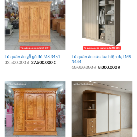
Tủ quần áo cửa lùa hiện đại MS
Tủ quần áo gỗ gõ đỏ MS 3451
3444
Giá
Giá
32.500.000
₫
27.500.000
₫
gốc
hiện
Giá
Giá
10.000.000
₫
8.000.000
₫
là:
tại
gốc
hiện
32.500.000 ₫.
là:
là:
tại
27.500.000 ₫.
10.000.000 ₫.
là:
8.000.00