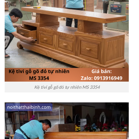
Kệ tivi gỗ gõ đỏ tự nhiên MS 3354