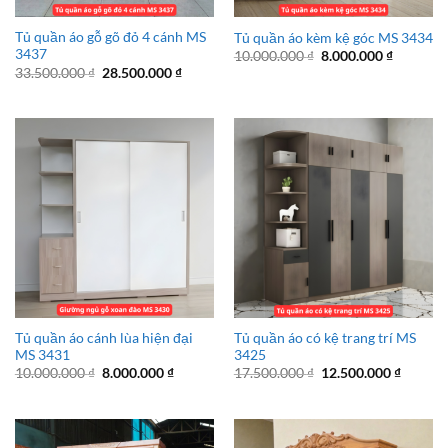
Tủ quần áo gỗ gõ đỏ 4 cánh MS
Tủ quần áo kèm kệ góc MS 3434
3437
Giá
Giá
10.000.000
₫
8.000.000
₫
gốc
hiện
Giá
Giá
33.500.000
₫
28.500.000
₫
là:
tại
gốc
hiện
10.000.000 ₫.
là:
là:
tại
8.000.00
33.500.000 ₫.
là:
28.500.000 ₫.
Tủ quần áo cánh lùa hiện đại
Tủ quần áo có kệ trang trí MS
MS 3431
3425
Giá
Giá
Giá
Giá
10.000.000
₫
8.000.000
₫
17.500.000
₫
12.500.000
₫
gốc
hiện
gốc
hiện
là:
tại
là:
tại
10.000.000 ₫.
là:
17.500.000 ₫.
là:
8.000.000 ₫.
12.500.