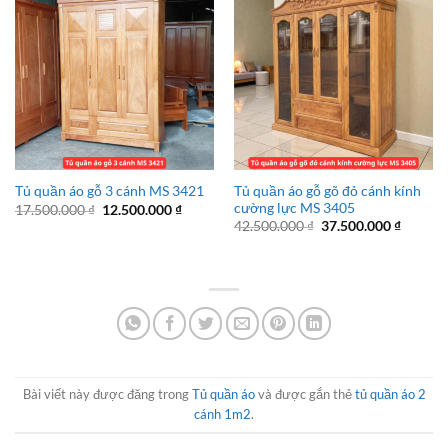
Tủ quần áo gỗ gõ đỏ cánh kính
Tủ quần áo gỗ 3 cánh MS 3421
cường lực MS 3405
Giá
Giá
17.500.000
₫
12.500.000
₫
gốc
hiện
Giá
Giá
42.500.000
₫
37.500.000
₫
là:
tại
gốc
hiện
17.500.000 ₫.
là:
là:
tại
12.500.000 ₫.
42.500.000 ₫.
là:
37.500.
Bài viết này được đăng trong
Tủ quần áo
và được gắn thẻ
tủ quần áo 2
cánh 1m2
.