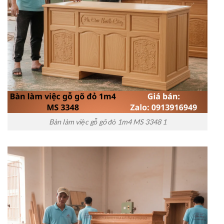
Bàn làm việc gỗ gõ đỏ 1m4 MS 3348 1