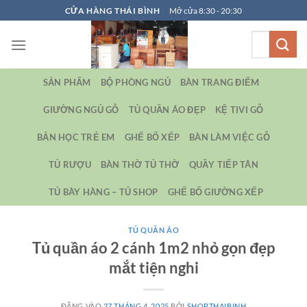
Bỏ
CỬA HÀNG THÁI BÌNH
Mở cửa 8:30 - 20:30
qua
Tìm
nội
kiếm:
dung
SẢN PHẨM
BỘ PHÒNG NGỦ
BÀN TRANG ĐIỂM
GIƯỜNG NGỦ GỖ
TỦ QUẦN ÁO ĐẸP
KỆ TIVI GỖ
BẢN HỌC TRẺ EM
GHẾ BỐ XẾP
BÀN LÀM VIỆC GỖ
TỦ RƯỢU
BÀN THỜ TỦ THỜ
QUẦY TIẾP TÂN
TỦ BÀY HÀNG – TỦ SHOP
GHẾ BỐ GIƯỜNG XẾP
TỦ QUẦN ÁO
Tủ quần áo 2 cánh 1m2 nhỏ gọn đẹp
mắt tiện nghi
ĐĂNG VÀO
27 THÁNG 4, 2025
BỞI
SHOPTHAIBINH