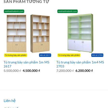
SẢN PHẨM TƯƠNG TỰ
Tủ trưng bày sản phẩm 1m MS
Tủ trưng bày sản phẩm 1m4 MS
2617
2703
Giá
Giá
Giá
Giá
5.500.000
₫
4.500.000
₫
7.200.000
₫
6.200.000
₫
gốc
hiện
gốc
hiện
là:
tại
là:
tại
5.500.000 ₫.
là:
7.200.000 ₫.
là:
4.500.000 ₫.
6.200.000 
Liên hệ