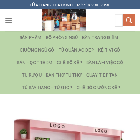
Bỏ
CỬA HÀNG THÁI BÌNH
Mở cửa 8:30 - 20:30
qua
Tìm
nội
kiếm:
dung
SẢN PHẨM
BỘ PHÒNG NGỦ
BÀN TRANG ĐIỂM
GIƯỜNG NGỦ GỖ
TỦ QUẦN ÁO ĐẸP
KỆ TIVI GỖ
BẢN HỌC TRẺ EM
GHẾ BỐ XẾP
BÀN LÀM VIỆC GỖ
TỦ RƯỢU
BÀN THỜ TỦ THỜ
QUẦY TIẾP TÂN
TỦ BÀY HÀNG – TỦ SHOP
GHẾ BỐ GIƯỜNG XẾP