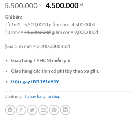
Giá
Giá
5.500.000
4.500.000
₫
₫
gốc
hiện
Giá bán:
là:
tại
Tủ 1m2=
5,500,000đ
giảm còn= 4,500,000đ
5.500.000 ₫.
là:
Tủ 2m4=
11,000,000đ
giảm còn= 9,000,000đ
4.500.000 ₫.
(Giá tính mét = 2,200,000đ/m2)
Giao hàng TPHCM miễn phí
Giao hàng các tỉnh có phí tùy theo xa gần.
Gọi ngay 0913916949
Danh mục:
Tủ bày hàng, tủ shop