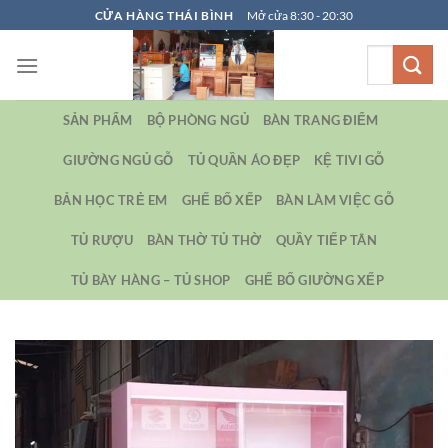
Bỏ
CỬA HÀNG THÁI BÌNH
Mở cửa 8:30 - 20:30
qua
Tìm
nội
kiếm:
dung
SẢN PHẨM
BỘ PHÒNG NGỦ
BÀN TRANG ĐIỂM
GIƯỜNG NGỦ GỖ
TỦ QUẦN ÁO ĐẸP
KỆ TIVI GỖ
BẢN HỌC TRẺ EM
GHẾ BỐ XẾP
BÀN LÀM VIỆC GỖ
TỦ RƯỢU
BÀN THỜ TỦ THỜ
QUẦY TIẾP TÂN
TỦ BÀY HÀNG – TỦ SHOP
GHẾ BỐ GIƯỜNG XẾP