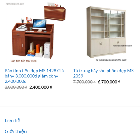
Bàn tính tiền đẹp MS 1428 Giá
Tủ trưng bày sản phẩm đẹp MS
bán= 3.000.000đ giảm còn=
2059
2.400.000đ
Giá
Giá
7.700.000
₫
6.700.000
₫
gốc
hiện
Giá
Giá
3.000.000
₫
2.400.000
₫
là:
tại
gốc
hiện
7.700.000 ₫.
là:
là:
tại
6.700.000 
3.000.000 ₫.
là:
2.400.000 ₫.
Liên hệ
Giới thiệu