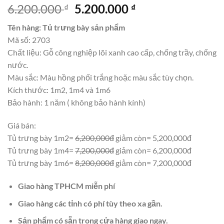
Giá
Giá
6.200.000
5.200.000
₫
₫
gốc
hiện
Tên hàng: Tủ trưng bày sản phẩm
là:
tại
Mã số: 2703
6.200.000 ₫.
là:
Chất liệu: Gỗ công nghiệp lõi xanh cao cấp, chống trầy, chống
5.200.000 ₫.
nước.
Màu sắc: Màu hồng phối trắng hoặc màu sắc tùy chọn.
Kích thước: 1m2, 1m4 và 1m6
Bảo hành: 1 năm ( không bảo hành kính)
Giá bán:
Tủ trưng bày 1m2=
6,200,000đ
giảm còn= 5,200,000đ
Tủ trưng bày 1m4=
7,200,000đ
giảm còn= 6,200,000đ
Tủ trưng bày 1m6=
8,200,000đ
giảm còn= 7,200,000đ
Giao hàng TPHCM miễn phí
Giao hàng các tỉnh có phí tùy theo xa gần.
Sản phẩm có sẵn trong cửa hàng giao ngay.