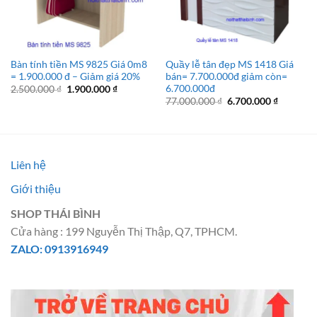
Bàn tính tiền MS 9825 Giá 0m8
Quầy lễ tân đẹp MS 1418 Giá
= 1.900.000 đ – Giảm giá 20%
bán= 7.700.000đ giảm còn=
6.700.000đ
Giá
Giá
2.500.000
₫
1.900.000
₫
gốc
hiện
Giá
Giá
77.000.000
₫
6.700.000
₫
là:
tại
gốc
hiện
2.500.000 ₫.
là:
là:
tại
1.900.000 ₫.
77.000.000 ₫.
là:
6.700.00
Liên hệ
Giới thiệu
SHOP THÁI BÌNH
Cửa hàng : 199 Nguyễn Thị Thập, Q7, TPHCM.
ZALO: 0913916949