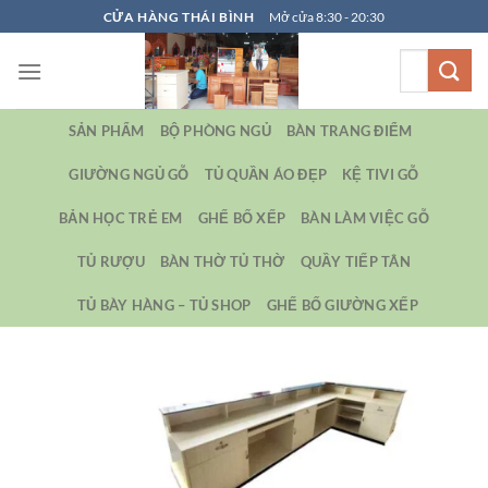
Bỏ
CỬA HÀNG THÁI BÌNH
Mở cửa 8:30 - 20:30
qua
Tìm
nội
kiếm:
dung
SẢN PHẨM
BỘ PHÒNG NGỦ
BÀN TRANG ĐIỂM
GIƯỜNG NGỦ GỖ
TỦ QUẦN ÁO ĐẸP
KỆ TIVI GỖ
BẢN HỌC TRẺ EM
GHẾ BỐ XẾP
BÀN LÀM VIỆC GỖ
TỦ RƯỢU
BÀN THỜ TỦ THỜ
QUẦY TIẾP TÂN
TỦ BÀY HÀNG – TỦ SHOP
GHẾ BỐ GIƯỜNG XẾP