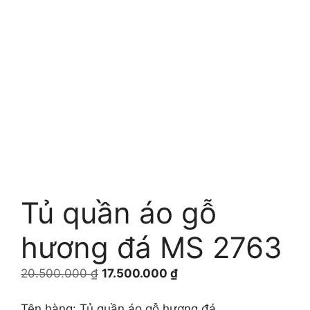
Tủ quần áo gỗ
hương đá MS 2763
Giá
Giá
20.500.000
₫
17.500.000
₫
gốc
hiện
là:
tại
Tên hàng: Tủ quần áo gỗ hương đá