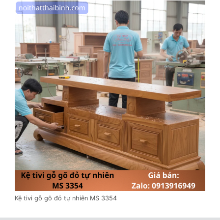
Kệ tivi gỗ gõ đỏ tự nhiên MS 3354