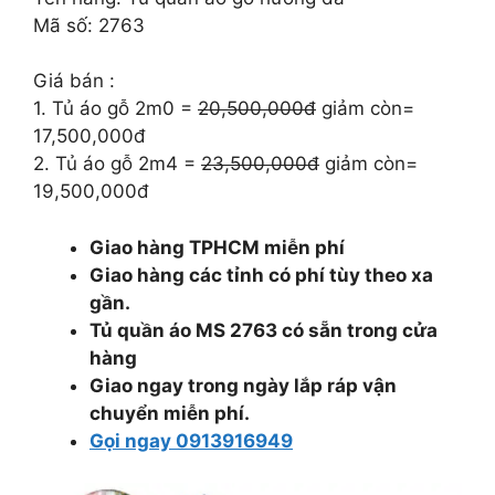
20.500.000 ₫.
là:
Mã số: 2763
17.500.000 ₫.
Giá bán :
1. Tủ áo gỗ 2m0 =
20,500,000đ
giảm còn=
17,500,000đ
2. Tủ áo gỗ 2m4 =
23,500,000đ
giảm còn=
19,500,000đ
Giao hàng TPHCM miễn phí
Giao hàng các tỉnh có phí tùy theo xa
gần.
Tủ quần áo MS 2763 có sẵn trong cửa
hàng
Giao ngay trong ngày lắp ráp vận
chuyển miễn phí.
Gọi ngay 0913916949