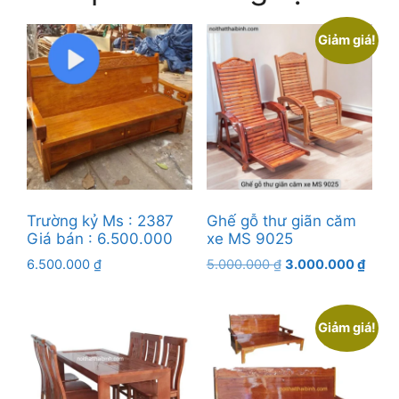
Giảm giá!
Trường kỷ Ms : 2387
Ghế gỗ thư giãn căm
Giá bán : 6.500.000
xe MS 9025
Giá
Giá
6.500.000
₫
5.000.000
₫
3.000.000
₫
gốc
hiện
là:
tại
5.000.000 ₫.
là:
Giảm giá!
3.000