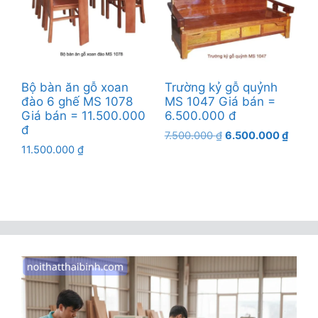
Bộ bàn ăn gỗ xoan
Trường kỷ gỗ quỷnh
đào 6 ghế MS 1078
MS 1047 Giá bán =
Giá bán = 11.500.000
6.500.000 đ
đ
Giá
Giá
7.500.000
₫
6.500.000
₫
11.500.000
₫
gốc
hiện
là:
tại
7.500.000 ₫.
là:
6.500