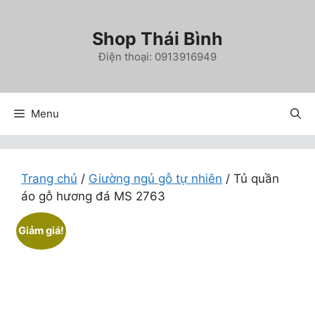
Chuyển
đến
Shop Thái Bình
nội
Điện thoại: 0913916949
dung
Menu
Trang chủ
/
Giường ngủ gỗ tự nhiên
/ Tủ quần
áo gỗ hương đá MS 2763
Giảm giá!