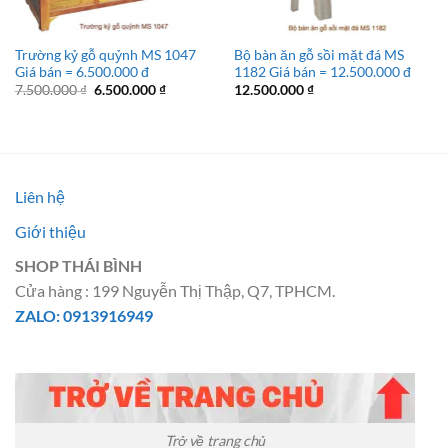
Trường kỷ gỗ quỷnh MS 1047
Bộ bàn ăn gỗ sồi mặt đá MS
Giá bán = 6.500.000 đ
1182 Giá bán = 12.500.000 đ
Giá
Giá
7.500.000
₫
6.500.000
₫
12.500.000
₫
gốc
hiện
là:
tại
7.500.000 ₫.
là:
6.500.000 ₫.
Liên hệ
Giới thiệu
SHOP THÁI BÌNH
Cửa hàng : 199 Nguyễn Thị Thập, Q7, TPHCM.
ZALO: 0913916949
Trở về trang chủ