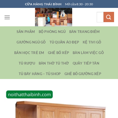
Bỏ
CỬA HÀNG THÁI BÌNH
Mở cửa 8:30 - 20:30
qua
Tìm
nội
kiếm:
dung
SẢN PHẨM
BỘ PHÒNG NGỦ
BÀN TRANG ĐIỂM
GIƯỜNG NGỦ GỖ
TỦ QUẦN ÁO ĐẸP
KỆ TIVI GỖ
BẢN HỌC TRẺ EM
GHẾ BỐ XẾP
BÀN LÀM VIỆC GỖ
TỦ RƯỢU
BÀN THỜ TỦ THỜ
QUẦY TIẾP TÂN
TỦ BÀY HÀNG – TỦ SHOP
GHẾ BỐ GIƯỜNG XẾP