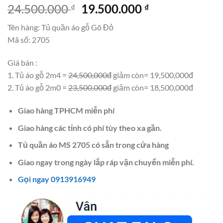
Giá
Giá
24.500.000
19.500.000
₫
₫
gốc
hiện
Tên hàng: Tủ quần áo gỗ Gõ Đỏ
là:
tại
Mã số: 2705
24.500.000 ₫.
là:
19.500.000 ₫.
Giá bán :
1. Tủ áo gỗ 2m4 =
24,500,000đ
giảm còn= 19,500,000đ
2. Tủ áo gỗ 2m0 =
23,500,000đ
giảm còn= 18,500,000đ
Giao hàng TPHCM miễn phí
Giao hàng các tỉnh có phí tùy theo xa gần.
Tủ quần áo MS 2705 có sẵn trong cửa hàng
Giao ngay trong ngày lắp ráp vận chuyển miễn phí.
Gọi ngay 0913916949