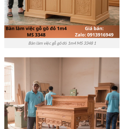
Bàn làm việc gỗ gõ đỏ 1m4 MS 3348 1