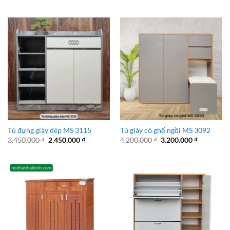
gốc
hiện
gốc
hiện
là:
tại
là:
tại
3.450.000 ₫.
là:
3.400.000 ₫.
là:
2.450.000 ₫.
2.900.000 
Tủ đựng giày dép MS 3115
Tủ giày có ghế ngồi MS 3092
Giá
Giá
Giá
Giá
3.450.000
₫
2.450.000
₫
4.200.000
₫
3.200.000
₫
gốc
hiện
gốc
hiện
là:
tại
là:
tại
3.450.000 ₫.
là:
4.200.000 ₫.
là:
2.450.000 ₫.
3.200.000 