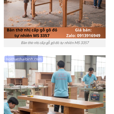
Bàn thờ nhị cấp gỗ gõ đỏ tự nhiên MS 3357