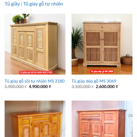
Tủ giầy
|
Tủ giày gỗ tự nhiên
Tủ giày gỗ sồi tự nhiên MS 3180
Tủ giày dép gỗ MS 3069
Giá
Giá
Giá
Giá
5.900.000
₫
4.900.000
₫
3.100.000
₫
2.600.000
₫
gốc
hiện
gốc
hiện
là:
tại
là:
tại
5.900.000 ₫.
là:
3.100.000 ₫.
là:
4.900.000 ₫.
2.600.000 