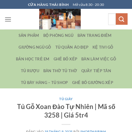
Bỏ
CỬA HÀNG THÁI BÌNH
Mở cửa 8:30 - 20:30
qua
Tìm
nội
kiếm:
dung
SẢN PHẨM
BỘ PHÒNG NGỦ
BÀN TRANG ĐIỂM
GIƯỜNG NGỦ GỖ
TỦ QUẦN ÁO ĐẸP
KỆ TIVI GỖ
BẢN HỌC TRẺ EM
GHẾ BỐ XẾP
BÀN LÀM VIỆC GỖ
TỦ RƯỢU
BÀN THỜ TỦ THỜ
QUẦY TIẾP TÂN
TỦ BÀY HÀNG – TỦ SHOP
GHẾ BỐ GIƯỜNG XẾP
TỦ GIÀY
Tủ Gỗ Xoan Đào Tự Nhiên | Mã số
3258 | Giá 5tr4
ĐĂNG VÀO
19 THÁNG 9, 2025
BỞI
SHOPTHAIBINH