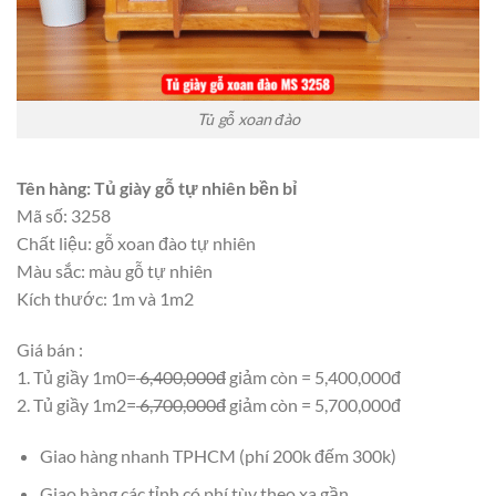
Tủ gỗ xoan đào
Tên hàng: Tủ giày gỗ tự nhiên bền bỉ
Mã số: 3258
Chất liệu: gỗ xoan đào tự nhiên
Màu sắc: màu gỗ tự nhiên
Kích thước: 1m và 1m2
Giá bán :
1. Tủ giầy 1m0=
6,400,000đ
giảm còn = 5,400,000đ
2. Tủ giầy 1m2=
6,700,000đ
giảm còn = 5,700,000đ
Giao hàng nhanh TPHCM (phí 200k đếm 300k)
Giao hàng các tỉnh có phí tùy theo xa gần.