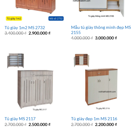
Mẫu tủ giày thông minh đẹp MS
Tủ giày 1m2 MS 2732
2155
Giá
Giá
3.400.000
₫
2.900.000
₫
gốc
hiện
Giá
Giá
4.000.000
₫
3.000.000
₫
là:
tại
gốc
hiện
3.400.000 ₫.
là:
là:
tại
2.900.000 ₫.
4.000.000 ₫.
là:
3.000.000 
Tủ giày MS 2117
Tủ giày đẹp 1m MS 2116
Giá
Giá
Giá
Giá
2.700.000
₫
2.500.000
₫
2.700.000
₫
2.200.000
₫
gốc
hiện
gốc
hiện
là:
tại
là:
tại
2.700.000 ₫.
là:
2.700.000 ₫.
là: