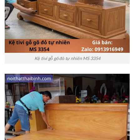
Kệ tivi gỗ gõ đỏ tự nhiên MS 3354