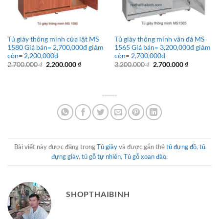
Tủ giày thông minh cửa lật MS
Tủ giày thông minh vân đá MS
1580 Giá bán= 2,700,000đ giảm
1565 Giá bán= 3,200,000đ giảm
còn= 2,200,000đ
còn= 2,700,000đ
Giá
Giá
Giá
Giá
2.700.000
₫
2.200.000
₫
3.200.000
₫
2.700.000
₫
gốc
hiện
gốc
hiện
là:
tại
là:
tại
2.700.000 ₫.
là:
3.200.000 ₫.
là:
2.200.000 ₫.
2.700.000 
Bài viết này được đăng trong
Tủ giày
và được gắn thẻ
tủ đựng đồ
,
tủ
đựng giày
,
tủ gỗ tự nhiên
,
Tủ gỗ xoan đào
.
SHOPTHAIBINH