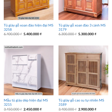
Tủ giày gỗ xoan đào hiện đại MS
Tủ giày gỗ xoan đào 3 cánh MS
3258
3179
Giá
Giá
Giá
Giá
6.400.000
₫
5.400.000
₫
6.300.000
₫
5.300.000
₫
gốc
hiện
gốc
hiện
là:
tại
là:
tại
6.400.000 ₫.
là:
6.300.000 ₫.
là:
5.400.000 ₫.
5.300.000 
Mẫu tủ giày dép hiện đại MS
Tủ giày gỗ cao su tự nhiên MS
3215
3189
Giá
Giá
Giá
Giá
3.450.000
₫
2.450.000
₫
3.400.000
₫
2.900.000
₫