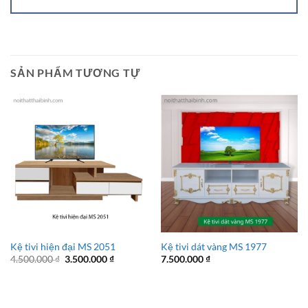
SẢN PHẨM TƯƠNG TỰ
Kệ tivi hiện đại MS 2051
Kệ tivi dát vàng MS 1977
Giá
Giá
4.500.000
₫
3.500.000
₫
7.500.000
₫
gốc
hiện
là:
tại
4.500.000 ₫.
là:
3.500.000 ₫.