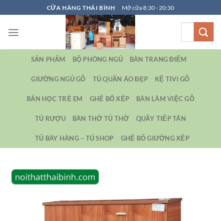
Bỏ
CỬA HÀNG THÁI BÌNH
Mở cửa 8:30 - 20:30
qua
Tìm
nội
kiếm:
dung
SẢN PHẨM
BỘ PHÒNG NGỦ
BÀN TRANG ĐIỂM
GIƯỜNG NGỦ GỖ
TỦ QUẦN ÁO ĐẸP
KỆ TIVI GỖ
BẢN HỌC TRẺ EM
GHẾ BỐ XẾP
BÀN LÀM VIỆC GỖ
TỦ RƯỢU
BÀN THỜ TỦ THỜ
QUẦY TIẾP TÂN
TỦ BÀY HÀNG – TỦ SHOP
GHẾ BỐ GIƯỜNG XẾP