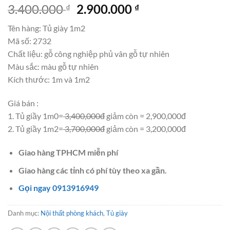
Giá
Giá
3.400.000
2.900.000
₫
₫
gốc
hiện
Tên hàng: Tủ giày 1m2
là:
tại
Mã số: 2732
3.400.000 ₫.
là:
Chất liệu: gỗ công nghiệp phủ vân gỗ tự nhiên
2.900.000 ₫.
Màu sắc: màu gỗ tự nhiên
Kích thước: 1m và 1m2
Giá bán :
1. Tủ giầy 1m0=
3,400,000đ
giảm còn = 2,900,000đ
2. Tủ giầy 1m2=
3,700,000đ
giảm còn = 3,200,000đ
Giao hàng TPHCM miễn phí
Giao hàng các tỉnh có phí tùy theo xa gần.
Gọi ngay 0913916949
Danh mục:
Nội thất phòng khách
,
Tủ giày