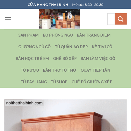
Bỏ
CỬA HÀNG THÁI BÌNH
Mở cửa 8:30 - 20:30
qua
Tìm
nội
kiếm:
dung
SẢN PHẨM
BỘ PHÒNG NGỦ
BÀN TRANG ĐIỂM
GIƯỜNG NGỦ GỖ
TỦ QUẦN ÁO ĐẸP
KỆ TIVI GỖ
BẢN HỌC TRẺ EM
GHẾ BỐ XẾP
BÀN LÀM VIỆC GỖ
TỦ RƯỢU
BÀN THỜ TỦ THỜ
QUẦY TIẾP TÂN
TỦ BÀY HÀNG – TỦ SHOP
GHẾ BỐ GIƯỜNG XẾP