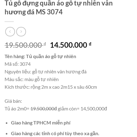
Tủ gỗ đựng quần áo gỗ tự nhiên vân
hương đá MS 3074
Giá
Giá
19.500.000
14.500.000
₫
₫
gốc
hiện
Tên hàng: Tủ quần áo gỗ tự nhiên
là:
tại
Mã số: 3074
19.500.000 ₫.
là:
Nguyên liệu: gỗ tự nhiên vân hương đá
14.500.000 ₫.
Màu sắc: màu gỗ tự nhiên
Kích thước: rộng 2m x cao 2m15 x sâu 60cm
Giá bán:
Tủ áo 2m0=
19.500,000đ
giảm còn= 14,500,000đ
Giao hàng TPHCM miễn phí
Giao hàng các tỉnh có phí tùy theo xa gần.