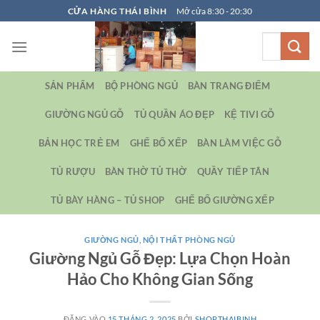
Bỏ
CỬA HÀNG THÁI BÌNH
Mở cửa 8:30 - 20:30
qua
Tìm
nội
kiếm:
dung
SẢN PHẨM
BỘ PHÒNG NGỦ
BÀN TRANG ĐIỂM
GIƯỜNG NGỦ GỖ
TỦ QUẦN ÁO ĐẸP
KỆ TIVI GỖ
BẢN HỌC TRẺ EM
GHẾ BỐ XẾP
BÀN LÀM VIỆC GỖ
TỦ RƯỢU
BÀN THỜ TỦ THỜ
QUẦY TIẾP TÂN
TỦ BÀY HÀNG – TỦ SHOP
GHẾ BỐ GIƯỜNG XẾP
GIƯỜNG NGỦ
,
NỘI THẤT PHÒNG NGỦ
Giường Ngủ Gỗ Đẹp: Lựa Chọn Hoàn
Hảo Cho Không Gian Sống
ĐĂNG VÀO
15 THÁNG 2, 2025
BỞI
SHOPTHAIBINH