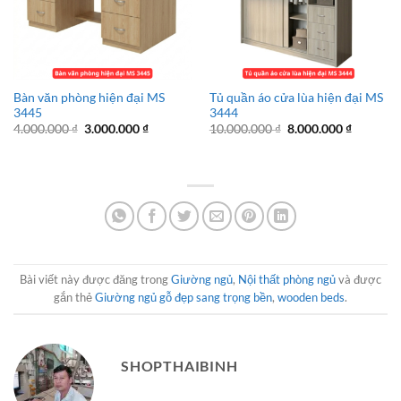
Bàn văn phòng hiện đại MS
Tủ quần áo cửa lùa hiện đại MS
3445
3444
Giá
Giá
Giá
Giá
4.000.000
₫
3.000.000
₫
10.000.000
₫
8.000.000
₫
gốc
hiện
gốc
hiện
là:
tại
là:
tại
4.000.000 ₫.
là:
10.000.000 ₫.
là:
3.000.000 ₫.
8.000.00
Bài viết này được đăng trong
Giường ngủ
,
Nội thất phòng ngủ
và được
gắn thẻ
Giường ngủ gỗ đẹp sang trọng bền
,
wooden beds
.
SHOPTHAIBINH