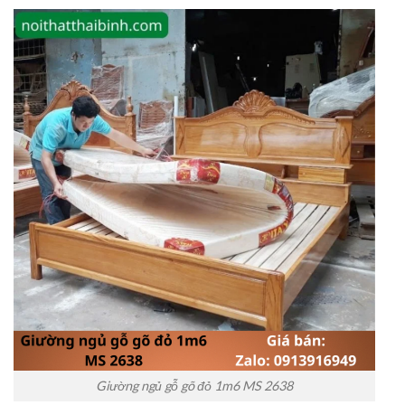
Giường ngủ gỗ gõ đỏ 1m6 MS 2638