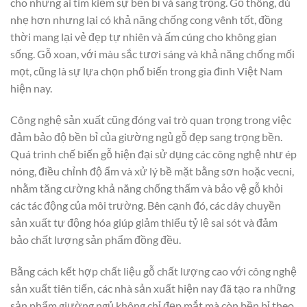
cho những ai tìm kiếm sự bền bỉ và sang trọng. Gỗ thông, dù
nhẹ hơn nhưng lại có khả năng chống cong vênh tốt, đồng
thời mang lại vẻ đẹp tự nhiên và ấm cúng cho không gian
sống. Gỗ xoan, với màu sắc tươi sáng và khả năng chống mối
mọt, cũng là sự lựa chọn phổ biến trong gia đình Việt Nam
hiện nay.
Công nghệ sản xuất cũng đóng vai trò quan trọng trong việc
đảm bảo độ bền bỉ của giường ngủ gỗ đẹp sang trọng bền.
Quá trình chế biến gỗ hiện đại sử dụng các công nghệ như ép
nóng, điều chỉnh độ ẩm và xử lý bề mặt bằng sơn hoặc vecni,
nhằm tăng cường khả năng chống thấm và bảo vệ gỗ khỏi
các tác động của môi trường. Bên cạnh đó, các dây chuyền
sản xuất tự động hóa giúp giảm thiểu tỷ lệ sai sót và đảm
bảo chất lượng sản phẩm đồng đều.
Bằng cách kết hợp chất liệu gỗ chất lượng cao với công nghệ
sản xuất tiên tiến, các nhà sản xuất hiện nay đã tạo ra những
sản phẩm giường ngủ không chỉ đẹp mắt mà còn bền bỉ theo