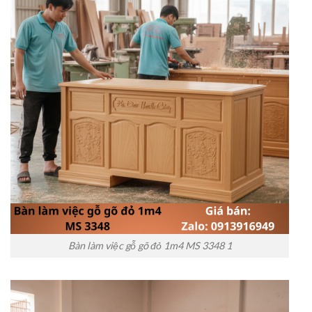
Bàn làm việc gỗ gõ đỏ 1m4 MS 3348 1