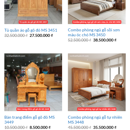
Combo phòng ngủ gỗ sồi sơn
Tủ quần áo gỗ gõ đỏ MS 3451
màu óc chó MS 3450
Giá
Giá
32.500.000
₫
27.500.000
₫
gốc
hiện
Giá
Giá
52.500.000
₫
38.500.000
₫
là:
tại
gốc
hiện
32.500.000 ₫.
là:
là:
tại
27.500.000 ₫.
52.500.000 ₫.
là:
38.500.
Bàn trang điểm gỗ gõ đỏ MS
Combo phòng ngủ gỗ tự nhiên
3449
MS 3448
Giá
Giá
Giá
Giá
10.500.000
₫
8.500.000
₫
45.500.000
₫
35.500.000
₫