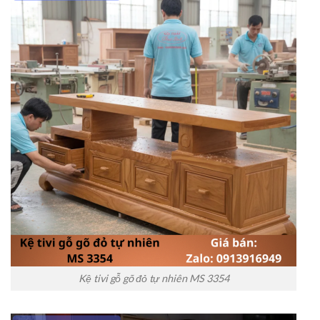
Kệ tivi gỗ gõ đỏ tự nhiên MS 3354