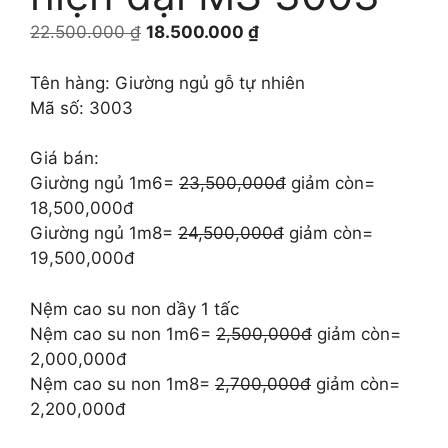
Giá
Giá
22.500.000
₫
18.500.000
₫
gốc
hiện
là:
tại
Tên hàng: Giường ngủ gỗ tự nhiên
22.500.000 ₫.
là:
Mã số: 3003
18.500.000 ₫.
Giá bán:
Giường ngủ 1m6=
23,500,000đ
giảm còn=
18,500,000đ
Giường ngủ 1m8=
24,500,000đ
giảm còn=
19,500,000đ
Nệm cao su non dầy 1 tấc
Nệm cao su non 1m6=
2,500,000đ
giảm còn=
2,000,000đ
Nệm cao su non 1m8=
2,700,000đ
giảm còn=
2,200,000đ