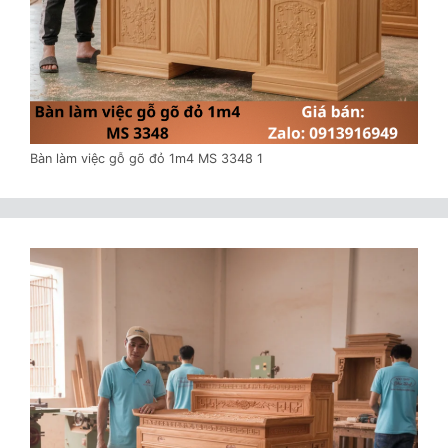
Bàn làm việc gỗ gõ đỏ 1m4 MS 3348 1