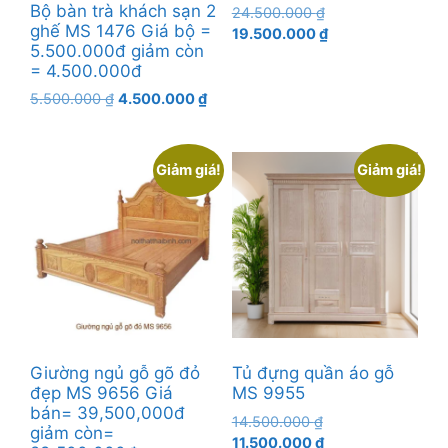
Bộ bàn trà khách sạn 2
Giá
24.500.000
₫
ghế MS 1476 Giá bộ =
gốc
Giá
19.500.000
₫
5.500.000đ giảm còn
là:
hiện
= 4.500.000đ
24.500.000 ₫.
tại
là:
Giá
Giá
5.500.000
₫
4.500.000
₫
19.500.000 ₫.
gốc
hiện
là:
tại
5.500.000 ₫.
là:
Giảm giá!
Giảm giá!
4.500.000 ₫.
Giường ngủ gỗ gõ đỏ
Tủ đựng quần áo gỗ
đẹp MS 9656 Giá
MS 9955
bán= 39,500,000đ
Giá
14.500.000
₫
giảm còn=
gốc
Giá
11.500.000
₫