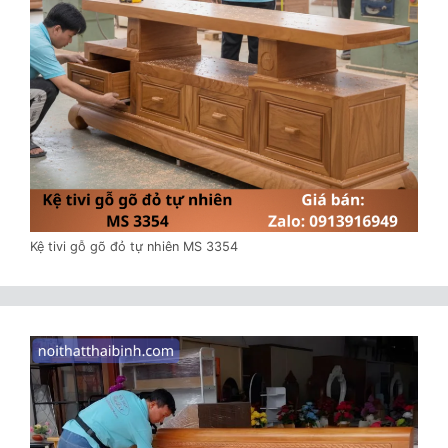
Kệ tivi gỗ gõ đỏ tự nhiên MS 3354