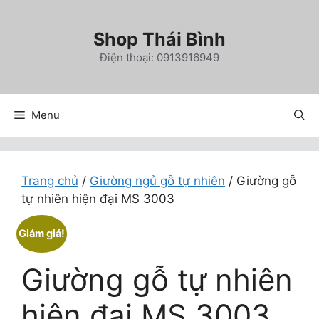
Chuyển
đến
Shop Thái Bình
nội
Điện thoại: 0913916949
dung
Menu
Trang chủ
/
Giường ngủ gỗ tự nhiên
/ Giường gỗ
tự nhiên hiện đại MS 3003
Giảm giá!
Giường gỗ tự nhiên
hiện đại MS 3003