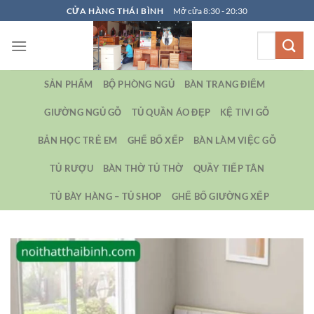
Bỏ
CỬA HÀNG THÁI BÌNH
Mở cửa 8:30 - 20:30
qua
Tìm
nội
kiếm:
dung
SẢN PHẨM
BỘ PHÒNG NGỦ
BÀN TRANG ĐIỂM
GIƯỜNG NGỦ GỖ
TỦ QUẦN ÁO ĐẸP
KỆ TIVI GỖ
BẢN HỌC TRẺ EM
GHẾ BỐ XẾP
BÀN LÀM VIỆC GỖ
TỦ RƯỢU
BÀN THỜ TỦ THỜ
QUẦY TIẾP TÂN
TỦ BÀY HÀNG – TỦ SHOP
GHẾ BỐ GIƯỜNG XẾP