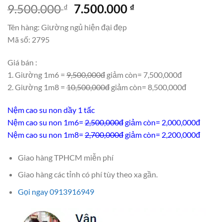
Giá
Giá
9.500.000
7.500.000
₫
₫
gốc
hiện
Tên hàng: Giường ngủ hiện đại đẹp
là:
tại
Mã số: 2795
9.500.000 ₫.
là:
7.500.000 ₫.
Giá bán :
1. Giường 1m6 =
9,500,000đ
giảm còn= 7,500,000đ
2. Giường 1m8 =
10,500,000đ
giảm còn= 8,500,000đ
Nệm cao su non dầy 1 tấc
Nệm cao su non 1m6=
2,500,000đ
giảm còn= 2,000,000đ
Nệm cao su non 1m8=
2,700,000đ
giảm còn= 2,200,000đ
Giao hàng TPHCM miễn phí
Giao hàng các tỉnh có phí tùy theo xa gần.
Gọi ngay 0913916949