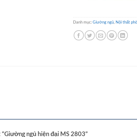
Danh mục:
Giường ngủ
,
Nội thất ph
t “Giường ngủ hiện đại MS 2803”