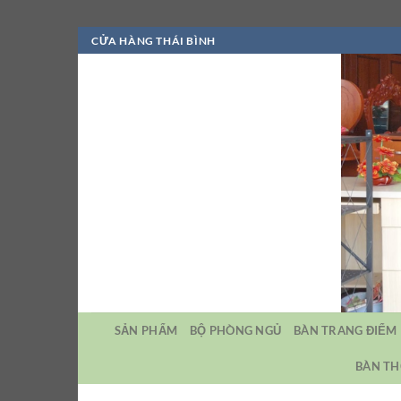
Bỏ
CỬA HÀNG THÁI BÌNH
qua
nội
dung
SẢN PHẨM
BỘ PHÒNG NGỦ
BÀN TRANG ĐIỂM
BÀN TH