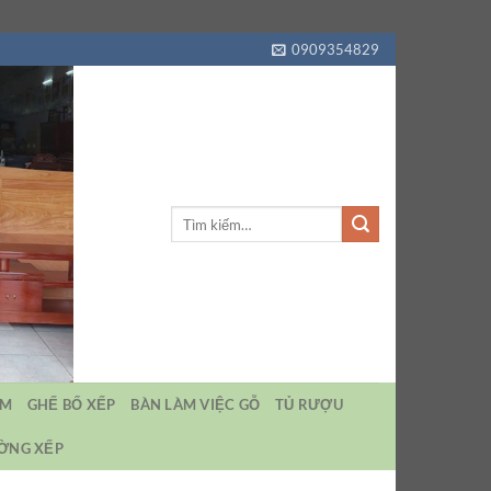
0909354829
Tìm
kiếm:
EM
GHẾ BỐ XẾP
BÀN LÀM VIỆC GỖ
TỦ RƯỢU
ƯỜNG XẾP