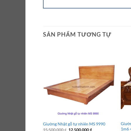
SẢN PHẨM TƯƠNG TỰ
Giườn
Giường Nhật gỗ tự nhiên MS 9990
1m6 
Giá
Giá
15.500.000
₫
12.500.000
₫