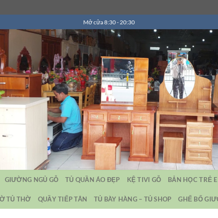
Mở cửa 8:30 - 20:30
GIƯỜNG NGỦ GỖ
TỦ QUẦN ÁO ĐẸP
KỆ TIVI GỖ
BẢN HỌC TRẺ 
Ờ TỦ THỜ
QUẦY TIẾP TÂN
TỦ BÀY HÀNG – TỦ SHOP
GHẾ BỐ GI