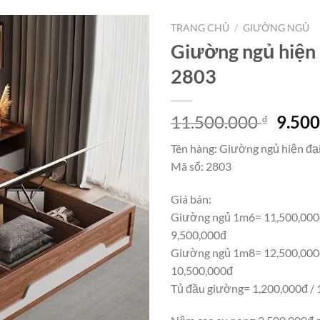
TRANG CHỦ
/
GIƯỜNG NGỦ
Giường ngủ hiện
2803
Giá
11.500.000
9.50
₫
gốc
Tên hàng: Giường ngủ hiện đạ
là:
Mã số: 2803
11.50
Giá bán:
Giường ngủ 1m6= 11,500,000
9,500,000đ
Giường ngủ 1m8= 12,500,000
10,500,000đ
Tủ đầu giường= 1,200,000đ / 1